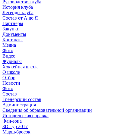
Руководство клуба
История клуба
Легенды клуба
Состав от А до Я
Партнеры
Закупки
Документы
Контакты
Медиа
Фото
Видео
Журналы
Хоккейная школа
О школе
Отбор
Новости
Фото
Состав
Тренерский состав
Администрация
Сведения об образовательной организации
Историческая справка
Фан-зона
3D-тур 2017
Марш-бросок