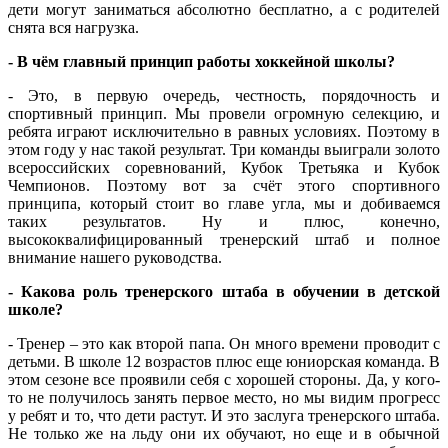
дети могут заниматься абсолютно бесплатно, а с родителей
снята вся нагрузка.
-
В чём главный принцип работы хоккейной школы?
- Это, в первую очередь, честность, порядочность и
спортивный принцип. Мы провели огромную селекцию, и
ребята играют исключительно в равных условиях. Поэтому в
этом году у нас такой результат. Три команды выиграли золото
всероссийских соревнований, Кубок Третьяка и Кубок
Чемпионов. Поэтому вот за счёт этого спортивного
принципа, который стоит во главе угла, мы и добиваемся
таких результатов. Ну и плюс, конечно,
высококвалифицированный тренерский штаб и полное
внимание нашего руководства.
-
Какова роль тренерского штаба в обучении в детской
школе?
- Тренер – это как второй папа. Он много времени проводит с
детьми. В школе 12 возрастов плюс еще юниорская команда. В
этом сезоне все проявили себя с хорошей стороны. Да, у кого-
то не получилось занять первое место, но мы видим прогресс
у ребят и то, что дети растут. И это заслуга тренерского штаба.
Не только же на льду они их обучают, но еще и в обычной