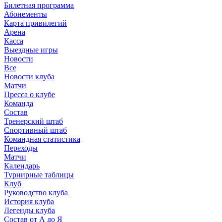
Билетная программа
Абонементы
Карта привилегий
Арена
Касса
Выездные игры
Новости
Все
Новости клуба
Матчи
Пресса о клубе
Команда
Состав
Тренерский штаб
Спортивный штаб
Командная статистика
Переходы
Матчи
Календарь
Турнирные таблицы
Клуб
Руководство клуба
История клуба
Легенды клуба
Состав от А до Я