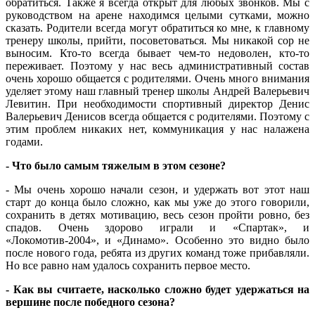
обратиться. Также я всегда открыт для любых звонков. Мы с
руководством на арене находимся целыми сутками, можно
сказать. Родители всегда могут обратиться ко мне, к главному
тренеру школы, прийти, посоветоваться. Мы никакой сор не
выносим. Кто-то всегда бывает чем-то недоволен, кто-то
переживает. Поэтому у нас весь административный состав
очень хорошо общается с родителями. Очень много внимания
уделяет этому наш главный тренер школы Андрей Валерьевич
Левитин. При необходимости спортивный директор Денис
Валерьевич Денисов всегда общается с родителями. Поэтому с
этим проблем никаких нет, коммуникация у нас налажена
годами.
- Что было самым тяжелым в этом сезоне?
- Мы очень хорошо начали сезон, и удержать вот этот наш
старт до конца было сложно, как мы уже до этого говорили,
сохранить в детях мотивацию, весь сезон пройти ровно, без
спадов. Очень здорово играли и «Спартак», и
«Локомотив-2004», и «Динамо». Особенно это видно было
после нового года, ребята из других команд тоже прибавляли.
Но все равно нам удалось сохранить первое место.
- Как вы считаете, насколько сложно будет удержаться на
вершине после победного сезона?