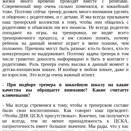
жизни много времени проводят вместе с ребятами.
Современный мир очень сильно поменялся, и хоккейный
тоже. Поэтому сейчас тренер должен много внимания уделять
и общению с родителями, и с детьми. И мы всегда призываем
наш тренерский коллектив к тому, чтобы они общались с
родителями и объясняли им все нюансы. Не всегда родители
попадают на игры, на тренировки, не видят всего
тренировочного процесса, и им сложно понять, почему
ребенок на данный момент играет в звене пониже, чем
положено. Причины могут быть разные: кто-то болел, кто-то
конкуренцию не выдерживает. Поэтому задача тренера в том
числе грамотно доносить информацию и быть в контакте с
родителями. Роль тренера очень высока в данный момент в
детско-юношеском хоккее. И вообще в любом хоккее, даже и
во взрослом. Это всегда очень важный аспект.
- При подборе тренера в хоккейную школу на какие
качества вы обращаете внимание? Какие считаете
ключевыми?
- Мы всегда стремимся к тому, чтобы в тренерском составе
были свои воспитанники. Как говорит наш президент:
«Чтобы ДНК ЦСКА присутствовал». Конечно, так получается
не всегда, тем не менее принадлежность к ЦСКА,
патриотичность имеет большое значение. Мы рады, что у нас