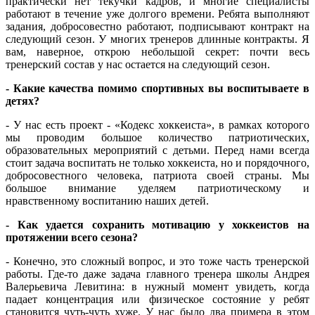
практически нет текучки кадров, и многие специалисты
работают в течение уже долгого времени. Ребята выполняют
задания, добросовестно работают, подписывают контракт на
следующий сезон. У многих тренеров длинные контракты. Я
вам, наверное, открою небольшой секрет: почти весь
тренерский состав у нас остается на следующий сезон.
-
Какие качества помимо спортивных вы воспитываете в
детях?
- У нас есть проект - «Кодекс хоккеиста», в рамках которого
мы проводим большое количество патриотических,
образовательных мероприятий с детьми. Перед нами всегда
стоит задача воспитать не только хоккеиста, но и порядочного,
добросовестного человека, патриота своей страны. Мы
большое внимание уделяем патриотическому и
нравственному воспитанию наших детей.
-
Как удается сохранить мотивацию у хоккеистов на
протяжении всего сезона?
- Конечно, это сложный вопрос, и это тоже часть тренерской
работы. Где-то даже задача главного тренера школы Андрея
Валерьевича Левитина: в нужный момент увидеть, когда
падает концентрация или физическое состояние у ребят
становится чуть-чуть хуже. У нас было два примера в этом