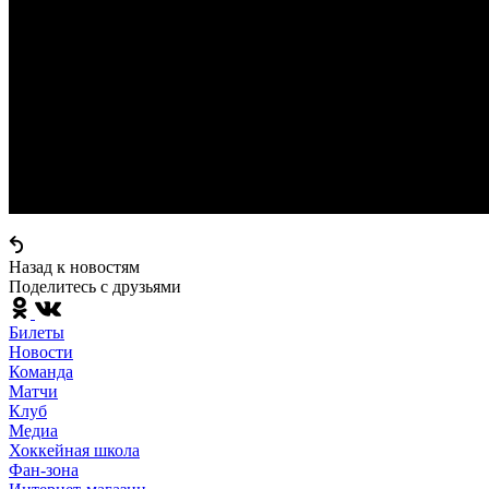
Назад к новостям
Поделитесь c друзьями
Билеты
Новости
Команда
Матчи
Клуб
Медиа
Хоккейная школа
Фан-зона