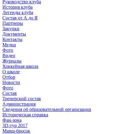
Руководство клуба
История клуба
Легенды клуба
Состав от А до Я
Партнеры
Закупки
Документы
Контакты
Медиа
Фото
Видео
Журналы
Хоккейная школа
О школе
Отбор
Новости
Фото
Состав
Тренерский состав
Администрация
Сведения об образовательной организации
Историческая справка
Фан-зона
3D-тур 2017
Марш-бросок