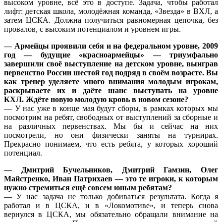
высоком уровне, всё это в доступе. Задача, чтобы работал
лифт: детская школа, молодёжная команда, «Звезда» в ВХЛ, а
затем ЦСКА. Должна получиться равномерная цепочка, без
провалов, с высоким потенциалом и уровнем игры.
— Армейцы проявили себя и на федеральном уровне, 2009
год — будущие «красноармейцы» — триумфально
завершили своё выступление на детском уровне, выиграв
первенство России шестой год подряд в своём возрасте. Вы
как тренер уделяете много внимания молодым игрокам,
раскрываете их и даёте шанс выступать на уровне
КХЛ.
Ждёте новую молодую кровь в новом сезоне?
— У нас уже в конце мая будут сборы, в рамках которых мы
посмотрим на ребят, свободных от выступлений за сборные и
на различных первенствах. Мы бы и сейчас на них
посмотрели, но они физически заняты на турнирах.
Прекрасно понимаем, что есть ребята, у которых хороший
потенциал.
— Дмитрий Бучельников, Дмитрий Гамзин, Олег
Майстренко, Иван Патрихаев — это те игроки, к которым
нужно стремиться ещё совсем юным ребятам?
— У нас задача не только добиваться результата. Когда я
работал и в ЦСКА, и в «Локомотиве», и теперь снова
вернулся в ЦСКА, мы обязательно обращали внимание на