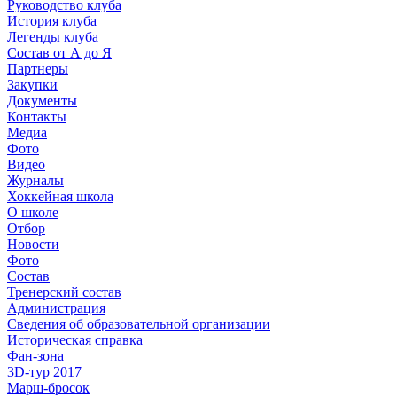
Руководство клуба
История клуба
Легенды клуба
Состав от А до Я
Партнеры
Закупки
Документы
Контакты
Медиа
Фото
Видео
Журналы
Хоккейная школа
О школе
Отбор
Новости
Фото
Состав
Тренерский состав
Администрация
Сведения об образовательной организации
Историческая справка
Фан-зона
3D-тур 2017
Марш-бросок