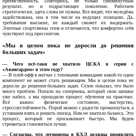
преемственность. Повторюсь, не только сиюминутный
результат, но и подрастающее поколение. Работаем
стратегически, здесь слова не нужны. Все видят, что молодёжь
задействована, она в том числе на ведущих позициях. Да,
требования высокие, не каждый сможет их выдержать.
Элитные спортсмены этим и отличаются, что комфортно себя
чувствуют под прессингом.
«Мы в целом пока не доросли до решения
больших задач»
— Чего всё-таки не хватило ЦСКА в серии с
«Авангардом» в этом году?
— В плей-офф в матчах с топовыми командами какой-то один
компонент не может стать решающим. Мы в целом пока не
доросли до решения больших задач. Сезон показал, что было
много проблем. Попали на соперника, который свои шишки
уже набил, а мы проходили процесс обучения на практике.
Всё важно: физическое состояние, мастерство,
стрессоустойчивость. Порой можно с радости промахнуться, а
уставшим взять и решить эпизод. Нам не хватило баланса. Это
процесс, который не проскакивает быстро. Мы будем
стремиться становиться лучше.
— Согласны, что легионеры в КХЛ должны проявлять