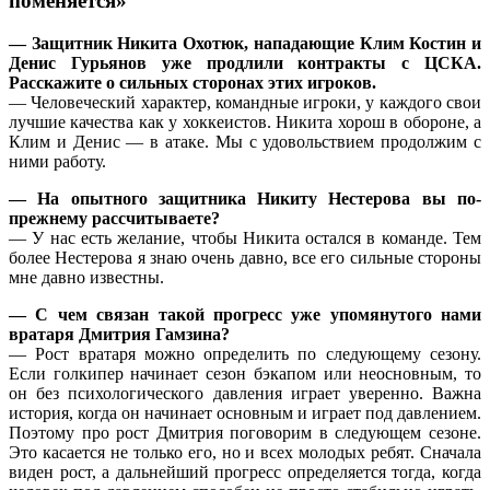
поменяется»
— Защитник
Никита Охотюк
, нападающие
Клим Костин
и
Денис Гурьянов
уже продлили контракты с ЦСКА.
Расскажите о сильных сторонах этих игроков.
— Человеческий характер, командные игроки, у каждого свои
лучшие качества как у хоккеистов. Никита хорош в обороне, а
Клим и Денис — в атаке. Мы с удовольствием продолжим с
ними работу.
— На опытного защитника Никиту Нестерова вы по-
прежнему рассчитываете?
— У нас есть желание, чтобы Никита остался в команде. Тем
более Нестерова я знаю очень давно, все его сильные стороны
мне давно известны.
— С чем связан такой прогресс уже упомянутого нами
вратаря Дмитрия Гамзина?
— Рост вратаря можно определить по следующему сезону.
Если голкипер начинает сезон бэкапом или неосновным, то
он без психологического давления играет уверенно. Важна
история, когда он начинает основным и играет под давлением.
Поэтому про рост Дмитрия поговорим в следующем сезоне.
Это касается не только его, но и всех молодых ребят. Сначала
виден рост, а дальнейший прогресс определяется тогда, когда