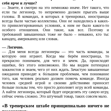
себя ярче и лучше?
— Знаете, я смотрю на это немножко иначе. Нет такого, что
если ты легионер, то непременно должен прыгать выше
головы. В командах, в которых я тренировал, иностранцы
всегда были частью коллектива. Они не находились в каких-
то привилегированных условиях, к ним не было какого-то
особого отношения. Они такие, как все. Поэтому и
требований завышенных тоже не было – неважно, кто ты:
канадец, американец или словак.
— Логично.
— Для меня всегда легионеры — это часть команды, за
которую они играют. Когда мы берём иностранца, то
прекрасно понимаем, для чего и зачем. Да, происходят
ошибки, без этого невозможно. Но мы видим потенциал
хоккеистов и знаем, чего от них ждать. Зачастую завышенные
ожидания приводят к бо́льшим проблемам, чем понимание
того, как человек реально должен помочь команде. Иногда
человек средней игрой и своими действиями приносит
больше пользы тем, что просто дополняет игру всей команды.
А найти легионера, который будет определять эту самую игру,
сейчас очень сложно. Это штучный товар, таких совсем мало.
«В тренерском штабе принципиально ничего не