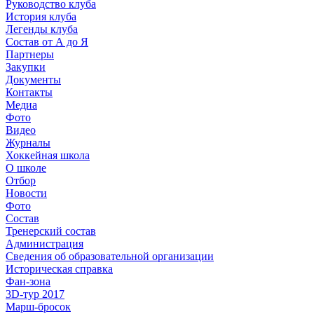
Руководство клуба
История клуба
Легенды клуба
Состав от А до Я
Партнеры
Закупки
Документы
Контакты
Медиа
Фото
Видео
Журналы
Хоккейная школа
О школе
Отбор
Новости
Фото
Состав
Тренерский состав
Администрация
Сведения об образовательной организации
Историческая справка
Фан-зона
3D-тур 2017
Марш-бросок