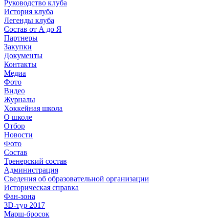
Руководство клуба
История клуба
Легенды клуба
Состав от А до Я
Партнеры
Закупки
Документы
Контакты
Медиа
Фото
Видео
Журналы
Хоккейная школа
О школе
Отбор
Новости
Фото
Состав
Тренерский состав
Администрация
Сведения об образовательной организации
Историческая справка
Фан-зона
3D-тур 2017
Марш-бросок