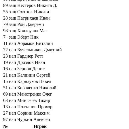
89
защ
Нестеров Никита Д.
55
защ
Охотюк Никита
28
защ
Патрихаев Иван
79
защ
Рой Джереми
98
защ
Холлоуэлл Мак
7
защ
Эберт Ник
11
нап
Абрамов Виталий
72
нап
Бучельников Дмитрий
23
нап
Гарднер Ретт
19
нап
Дроздов Иван
16
нап
Зернов Денис
21
нап
Калинин Сергей
15
нап
Карнаухов Павел
51
нап
Коваленко Николай
69
нап
Майстренко Олег
63
нап
Мингачёв Тахир
13
нап
Полтапов Прохор
27
нап
Соркин Максим
97
нап
Чуркин Алексей
№
Игрок