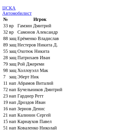
ЦСКА
Автомобилист
№
Игрок
33
вр
Гамзин Дмитрий
32
вр
Самонов Александр
88
защ
Ерёменко Владислав
89
защ
Нестеров Никита Д.
55
защ
Охотюк Никита
28
защ
Патрихаев Иван
79
защ
Рой Джереми
98
защ
Холлоуэлл Мак
7
защ
Эберт Ник
11
нап
Абрамов Виталий
72
нап
Бучельников Дмитрий
23
нап
Гарднер Ретт
19
нап
Дроздов Иван
16
нап
Зернов Денис
21
нап
Калинин Сергей
15
нап
Карнаухов Павел
51
нап
Коваленко Николай