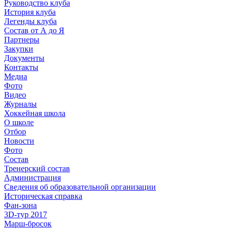
Руководство клуба
История клуба
Легенды клуба
Состав от А до Я
Партнеры
Закупки
Документы
Контакты
Медиа
Фото
Видео
Журналы
Хоккейная школа
О школе
Отбор
Новости
Фото
Состав
Тренерский состав
Администрация
Сведения об образовательной организации
Историческая справка
Фан-зона
3D-тур 2017
Марш-бросок