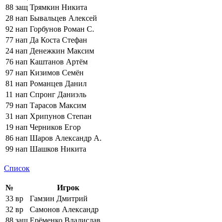
88
защ
Трямкин Никита
28
нап
Бывальцев Алексей
92
нап
Горбунов Роман С.
77
нап
Да Коста Стефан
24
нап
Денежкин Максим
76
нап
Каштанов Артём
97
нап
Кизимов Семён
81
нап
Романцев Данил
11
нап
Спронг Даниэль
79
нап
Тарасов Максим
31
нап
Хрипунов Степан
19
нап
Черников Егор
86
нап
Шаров Александр А.
99
нап
Шашков Никита
Список
№
Игрок
33
вр
Гамзин Дмитрий
32
вр
Самонов Александр
88
защ
Ерёменко Владислав