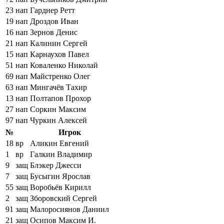
23
нап
Гарднер Ретт
19
нап
Дроздов Иван
16
нап
Зернов Денис
21
нап
Калинин Сергей
15
нап
Карнаухов Павел
51
нап
Коваленко Николай
69
нап
Майстренко Олег
63
нап
Мингачёв Тахир
13
нап
Полтапов Прохор
27
нап
Соркин Максим
97
нап
Чуркин Алексей
№
Игрок
18
вр
Аликин Евгений
1
вр
Галкин Владимир
9
защ
Блэкер Джесси
7
защ
Бусыгин Ярослав
55
защ
Воробьёв Кирилл
2
защ
Зборовский Сергей
91
защ
Малоросиянов Даниил
21
защ
Осипов Максим И.