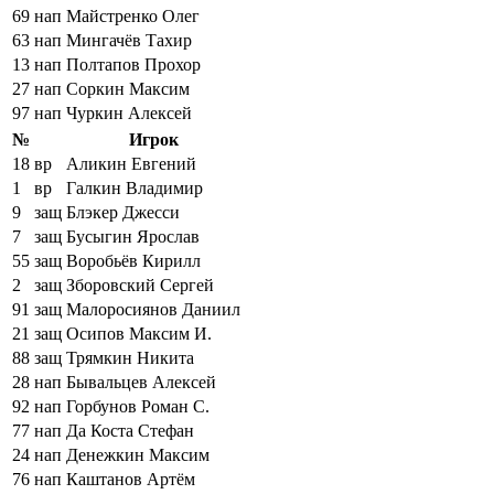
69
нап
Майстренко Олег
63
нап
Мингачёв Тахир
13
нап
Полтапов Прохор
27
нап
Соркин Максим
97
нап
Чуркин Алексей
№
Игрок
18
вр
Аликин Евгений
1
вр
Галкин Владимир
9
защ
Блэкер Джесси
7
защ
Бусыгин Ярослав
55
защ
Воробьёв Кирилл
2
защ
Зборовский Сергей
91
защ
Малоросиянов Даниил
21
защ
Осипов Максим И.
88
защ
Трямкин Никита
28
нап
Бывальцев Алексей
92
нап
Горбунов Роман С.
77
нап
Да Коста Стефан
24
нап
Денежкин Максим
76
нап
Каштанов Артём