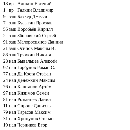
18
вр
Аликин Евгений
1
вр
Галкин Владимир
9
защ
Блэкер Джесси
7
защ
Бусыгин Ярослав
55
защ
Воробьёв Кирилл
2
защ
Зборовский Сергей
91
защ
Малоросиянов Даниил
21
защ
Осипов Максим И.
88
защ
Трямкин Никита
28
нап
Бывальцев Алексей
92
нап
Горбунов Роман С.
77
нап
Да Коста Стефан
24
нап
Денежкин Максим
76
нап
Каштанов Артём
97
нап
Кизимов Семён
81
нап
Романцев Данил
11
нап
Спронг Даниэль
79
нап
Тарасов Максим
31
нап
Хрипунов Степан
19
нап
Черников Егор