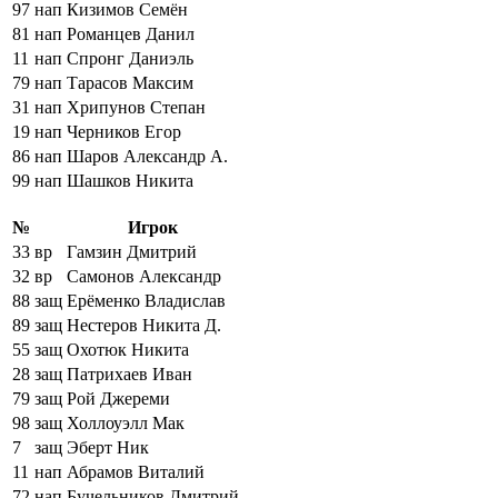
97
нап
Кизимов Семён
81
нап
Романцев Данил
11
нап
Спронг Даниэль
79
нап
Тарасов Максим
31
нап
Хрипунов Степан
19
нап
Черников Егор
86
нап
Шаров Александр А.
99
нап
Шашков Никита
№
Игрок
33
вр
Гамзин Дмитрий
32
вр
Самонов Александр
88
защ
Ерёменко Владислав
89
защ
Нестеров Никита Д.
55
защ
Охотюк Никита
28
защ
Патрихаев Иван
79
защ
Рой Джереми
98
защ
Холлоуэлл Мак
7
защ
Эберт Ник
11
нап
Абрамов Виталий
72
нап
Бучельников Дмитрий