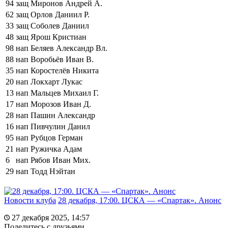
94
защ
Миронов Андрей А.
62
защ
Орлов Даниил Р.
33
защ
Соболев Даниил
48
защ
Ярош Кристиан
98
нап
Беляев Александр Вл.
88
нап
Воробьёв Иван В.
35
нап
Коростелёв Никита
20
нап
Локхарт Лукас
13
нап
Мальцев Михаил Г.
17
нап
Морозов Иван Д.
28
нап
Пашин Александр
16
нап
Пивчулин Данил
95
нап
Рубцов Герман
21
нап
Ружичка Адам
6
нап
Рябов Иван Мих.
29
нап
Тодд Нэйтан
Новости клуба
28 декабря, 17:00. ЦСКА — «Спартак». Анонс
27 декабря 2025, 14:57
Поделитесь c друзьями