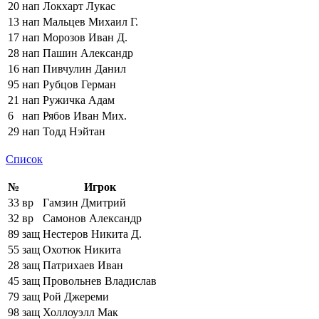
20
нап
Локхарт Лукас
13
нап
Мальцев Михаил Г.
17
нап
Морозов Иван Д.
28
нап
Пашин Александр
16
нап
Пивчулин Данил
95
нап
Рубцов Герман
21
нап
Ружичка Адам
6
нап
Рябов Иван Мих.
29
нап
Тодд Нэйтан
Список
№
Игрок
33
вр
Гамзин Дмитрий
32
вр
Самонов Александр
89
защ
Нестеров Никита Д.
55
защ
Охотюк Никита
28
защ
Патрихаев Иван
45
защ
Провольнев Владислав
79
защ
Рой Джереми
98
защ
Холлоуэлл Мак