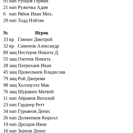
95
нап
Рубцов Герман
21
нап
Ружичка Адам
6
нап
Рябов Иван Мих.
29
нап
Тодд Нэйтан
№
Игрок
33
вр
Гамзин Дмитрий
32
вр
Самонов Александр
89
защ
Нестеров Никита Д.
55
защ
Охотюк Никита
28
защ
Патрихаев Иван
45
защ
Провольнев Владислав
79
защ
Рой Джереми
98
защ
Холлоуэлл Мак
76
защ
Шуравин Матвей
11
нап
Абрамов Виталий
23
нап
Гарднер Ретт
34
нап
Гурьянов Денис
26
нап
Долженков Кирилл
19
нап
Дроздов Иван
16
нап
Зернов Денис