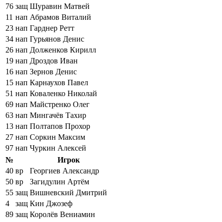
76
защ
Шуравин Матвей
11
нап
Абрамов Виталий
23
нап
Гарднер Ретт
34
нап
Гурьянов Денис
26
нап
Долженков Кирилл
19
нап
Дроздов Иван
16
нап
Зернов Денис
15
нап
Карнаухов Павел
51
нап
Коваленко Николай
69
нап
Майстренко Олег
63
нап
Мингачёв Тахир
13
нап
Полтапов Прохор
27
нап
Соркин Максим
97
нап
Чуркин Алексей
№
Игрок
40
вр
Георгиев Александр
50
вр
Загидулин Артём
55
защ
Вишневский Дмитрий
4
защ
Кин Джозеф
89
защ
Королёв Вениамин