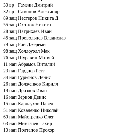
33
вр
Гамзин Дмитрий
32
вр
Самонов Александр
89
защ
Нестеров Никита Д.
55
защ
Охотюк Никита
28
защ
Патрихаев Иван
45
защ
Провольнев Владислав
79
защ
Рой Джереми
98
защ
Холлоуэлл Мак
76
защ
Шуравин Матвей
11
нап
Абрамов Виталий
23
нап
Гарднер Ретт
34
нап
Гурьянов Денис
26
нап
Долженков Кирилл
19
нап
Дроздов Иван
16
нап
Зернов Денис
15
нап
Карнаухов Павел
51
нап
Коваленко Николай
69
нап
Майстренко Олег
63
нап
Мингачёв Тахир
13
нап
Полтапов Прохор