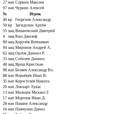
27
нап
Соркин Максим
97
нап
Чуркин Алексей
№
Игрок
40
вр
Георгиев Александр
50
вр
Загидулин Артём
55
защ
Вишневский Дмитрий
4
защ
Кин Джозеф
89
защ
Королёв Вениамин
94
защ
Миронов Андрей А.
62
защ
Орлов Даниил Р.
33
защ
Соболев Даниил
48
защ
Ярош Кристиан
98
нап
Беляев Александр Вл.
88
нап
Воробьёв Иван В.
35
нап
Коростелёв Никита
20
нап
Локхарт Лукас
13
нап
Мальцев Михаил Г.
17
нап
Морозов Иван Д.
28
нап
Пашин Александр
16
нап
Пивчулин Данил