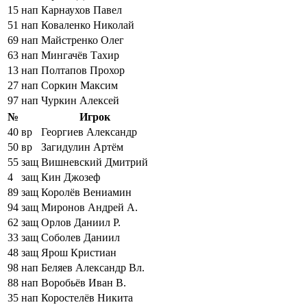
15
нап
Карнаухов Павел
51
нап
Коваленко Николай
69
нап
Майстренко Олег
63
нап
Мингачёв Тахир
13
нап
Полтапов Прохор
27
нап
Соркин Максим
97
нап
Чуркин Алексей
№
Игрок
40
вр
Георгиев Александр
50
вр
Загидулин Артём
55
защ
Вишневский Дмитрий
4
защ
Кин Джозеф
89
защ
Королёв Вениамин
94
защ
Миронов Андрей А.
62
защ
Орлов Даниил Р.
33
защ
Соболев Даниил
48
защ
Ярош Кристиан
98
нап
Беляев Александр Вл.
88
нап
Воробьёв Иван В.
35
нап
Коростелёв Никита