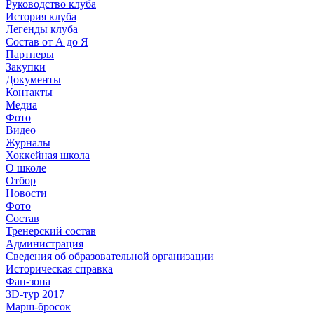
Руководство клуба
История клуба
Легенды клуба
Состав от А до Я
Партнеры
Закупки
Документы
Контакты
Медиа
Фото
Видео
Журналы
Хоккейная школа
О школе
Отбор
Новости
Фото
Состав
Тренерский состав
Администрация
Сведения об образовательной организации
Историческая справка
Фан-зона
3D-тур 2017
Марш-бросок