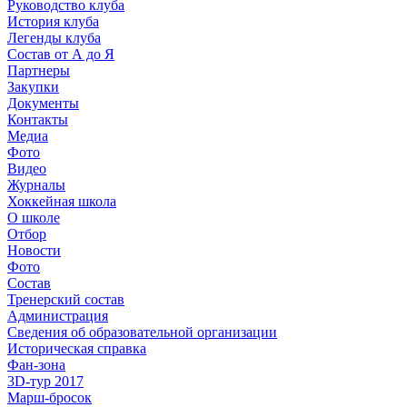
Руководство клуба
История клуба
Легенды клуба
Состав от А до Я
Партнеры
Закупки
Документы
Контакты
Медиа
Фото
Видео
Журналы
Хоккейная школа
О школе
Отбор
Новости
Фото
Состав
Тренерский состав
Администрация
Сведения об образовательной организации
Историческая справка
Фан-зона
3D-тур 2017
Марш-бросок