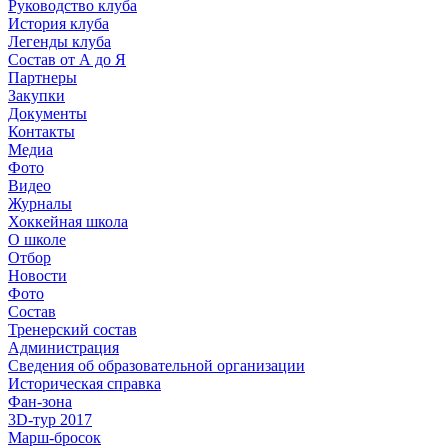
Руководство клуба
История клуба
Легенды клуба
Состав от А до Я
Партнеры
Закупки
Документы
Контакты
Медиа
Фото
Видео
Журналы
Хоккейная школа
О школе
Отбор
Новости
Фото
Состав
Тренерский состав
Администрация
Сведения об образовательной организации
Историческая справка
Фан-зона
3D-тур 2017
Марш-бросок