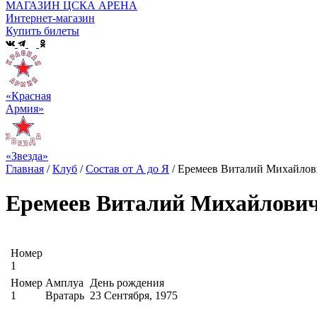
МАГАЗИН ЦСКА АРЕНА
Интернет-магазин
Купить билеты
«Красная
Армия»
«Звезда»
Главная
/
Клуб
/
Состав от А до Я
/
Еремеев Виталий Михайлов
Еремеев Виталий Михайлови
Номер
1
Номер
Амплуа
День рождения
1
Вратарь
23 Сентября, 1975