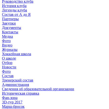
Руководство клуба
История клуба
Легенды клуба
Состав от А до Я
Партнеры
Закупки
Документы
Контакты
Медиа
Фото
Видео
Журналы
Хоккейная школа
О школе
Отбор
Новости
Фото
Состав
Тренерский состав
Администрация
Сведения об образовательной организации
Историческая справка
Фан-зона
3D-тур 2017
Марш-бросок