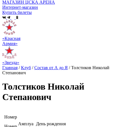
МАГАЗИН ЦСКА АРЕНА
Интернет-магазин
Купить билеты
«Красная
Армия»
«Звезда»
Главная
/
Клуб
/
Состав от А до Я
/
Толстиков Николай
Степанович
Толстиков Николай
Степанович
Номер
Амплуа
День рождения
Номер