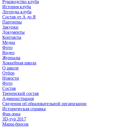
Руководство клуба
История клуба
Легенды клуба
Состав от А до Я
Партнеры
Закупки
Документы
Контакты
Медиа
Фото
Видео
Журналы
Хоккейная школа
О школе
Отбор
Новости
Фото
Состав
Тренерский состав
Администрация
Сведения об образовательной организации
Историческая справка
Фан-зона
3D-тур 2017
Марш-бросок