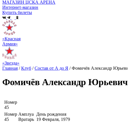
МАГАЗИН ЦСКА АРЕНА
Интернет-магазин
Купить билеты
«Красная
Армия»
«Звезда»
Главная
/
Клуб
/
Состав от А до Я
/
Фомичёв Александр Юрьев
Фомичёв Александр Юрьевич
Номер
45
Номер
Амплуа
День рождения
45
Вратарь
19 Февраля, 1979