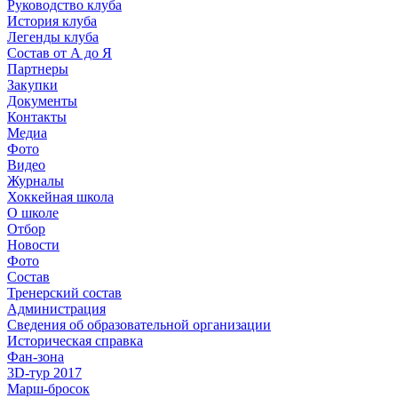
Руководство клуба
История клуба
Легенды клуба
Состав от А до Я
Партнеры
Закупки
Документы
Контакты
Медиа
Фото
Видео
Журналы
Хоккейная школа
О школе
Отбор
Новости
Фото
Состав
Тренерский состав
Администрация
Сведения об образовательной организации
Историческая справка
Фан-зона
3D-тур 2017
Марш-бросок