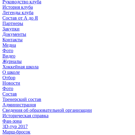
Руководство клуба
История клуба
Легенды клуба
Состав от А до Я
Партнеры
Закупки
Документы
Контакты
Медиа
Фото
Видео
Журналы
Хоккейная школа
О школе
Отбор
Новости
Фото
Состав
Тренерский состав
Администрация
Сведения об образовательной организации
Историческая справка
Фан-зона
3D-тур 2017
Марш-бросок