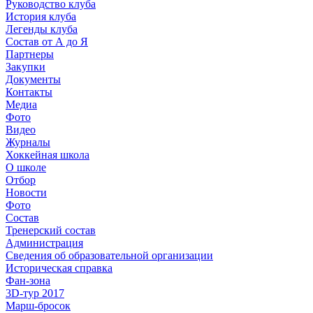
Руководство клуба
История клуба
Легенды клуба
Состав от А до Я
Партнеры
Закупки
Документы
Контакты
Медиа
Фото
Видео
Журналы
Хоккейная школа
О школе
Отбор
Новости
Фото
Состав
Тренерский состав
Администрация
Сведения об образовательной организации
Историческая справка
Фан-зона
3D-тур 2017
Марш-бросок