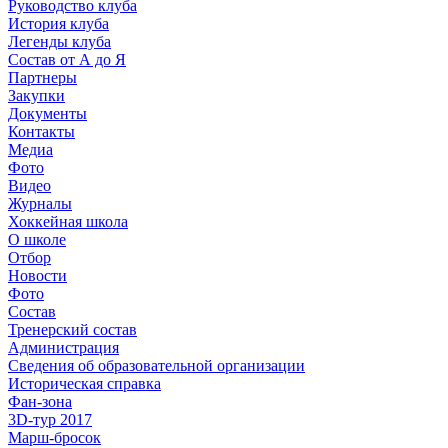
Руководство клуба
История клуба
Легенды клуба
Состав от А до Я
Партнеры
Закупки
Документы
Контакты
Медиа
Фото
Видео
Журналы
Хоккейная школа
О школе
Отбор
Новости
Фото
Состав
Тренерский состав
Администрация
Сведения об образовательной организации
Историческая справка
Фан-зона
3D-тур 2017
Марш-бросок