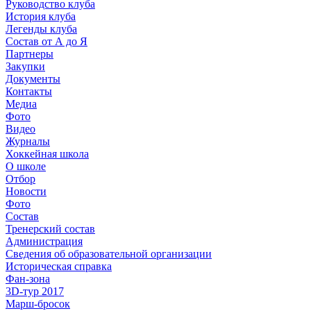
Руководство клуба
История клуба
Легенды клуба
Состав от А до Я
Партнеры
Закупки
Документы
Контакты
Медиа
Фото
Видео
Журналы
Хоккейная школа
О школе
Отбор
Новости
Фото
Состав
Тренерский состав
Администрация
Сведения об образовательной организации
Историческая справка
Фан-зона
3D-тур 2017
Марш-бросок