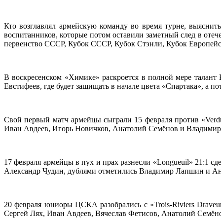
Кто возглавлял армейскую команду во время турне, выяснит
воспитанников, которые потом оставили заметный след в отеч
первенство СССР, Кубок СССР, Кубок Стэнли, Кубок Европей
В воскресенском «Химике» раскроется в полной мере талант
Евстифеев, где будет защищать в начале цвета «Спартака», а п
Свой первый матч армейцы сыграли 15 февраля против «Verd
Иван Авдеев, Игорь Новичков, Анатолий Семёнов и Владими
17 февраля армейцы в пух и прах разнесли «Longueuil» 21:1 с
Александр Чудин, дублями отметились Владимир Лапшин и А
20 февраля юниоры ЦСКА разобрались с «Trois-Riviers Draveu
Сергей Лях, Иван Авдеев, Вячеслав Фетисов, Анатолий Семён