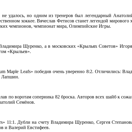
ь не удалось, но одним из тренеров был легендарный Анатол
ественном хоккее. Вячеслав Фетисов станет легендой мирового х
ских чемпионов, чемпионат мира, Олимпийские Игры.
 Владимира Щуренко, а в московских «Крыльях Советов» Игоря
отом «Крыльев».
um Maple Leafs» победив очень уверенно 8:2. Отличились: Вл
р Лапшин.
делав по воротам соперника 82 броска. Авторов всех шайб к со
натолий Семёнов.
rs» 11:1. Дубли на счету Владимира Щуренко, Сергея Степанов
ов и Валерий Евстифеев.