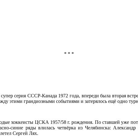
* * *
супер серия СССР-Канада 1972 года, впереди была вторая встре
ежду этими грандиозными событиями и затерялось ещё одно турн
лодые хоккеисты ЦСКА 1957/58 г. рождения. По ставшей уже пот
расно-синие ряды влилась четвёрка из Челябинска: Алексан
летел Сергей Лях.