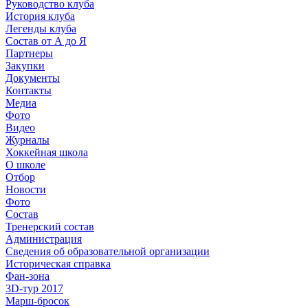
Руководство клуба
История клуба
Легенды клуба
Состав от А до Я
Партнеры
Закупки
Документы
Контакты
Медиа
Фото
Видео
Журналы
Хоккейная школа
О школе
Отбор
Новости
Фото
Состав
Тренерский состав
Администрация
Сведения об образовательной организации
Историческая справка
Фан-зона
3D-тур 2017
Марш-бросок