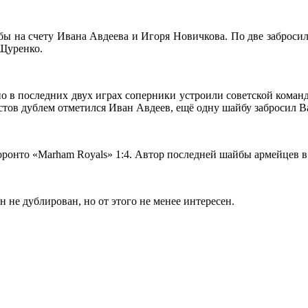
йбы на счету Ивана Авдеева и Игоря Новичкова. По две забро
 Щуренко.
о в последних двух играх соперники устроили советской команде
истов дублем отметился Иван Авдеев, ещё одну шайбу забросил В
ронто «Marham Royals» 1:4. Автор последней шайбы армейцев в
н не дублирован, но от этого не менее интересен.