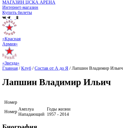
МАГАЗИН ЦСКА АРЕНА
Интернет-магазин
Купить билеты
«Красная
Армия»
«Звезда»
Главная
/
Клуб
/
Состав от А до Я
/
Лапшин Владимир Ильич
Лапшин Владимир Ильич
Номер
Амплуа
Годы жизни
Номер
Нападающий
1957 - 2014
Биография