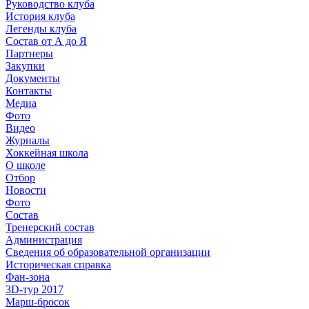
Руководство клуба
История клуба
Легенды клуба
Состав от А до Я
Партнеры
Закупки
Документы
Контакты
Медиа
Фото
Видео
Журналы
Хоккейная школа
О школе
Отбор
Новости
Фото
Состав
Тренерский состав
Администрация
Сведения об образовательной организации
Историческая справка
Фан-зона
3D-тур 2017
Марш-бросок