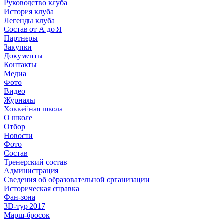
Руководство клуба
История клуба
Легенды клуба
Состав от А до Я
Партнеры
Закупки
Документы
Контакты
Медиа
Фото
Видео
Журналы
Хоккейная школа
О школе
Отбор
Новости
Фото
Состав
Тренерский состав
Администрация
Сведения об образовательной организации
Историческая справка
Фан-зона
3D-тур 2017
Марш-бросок