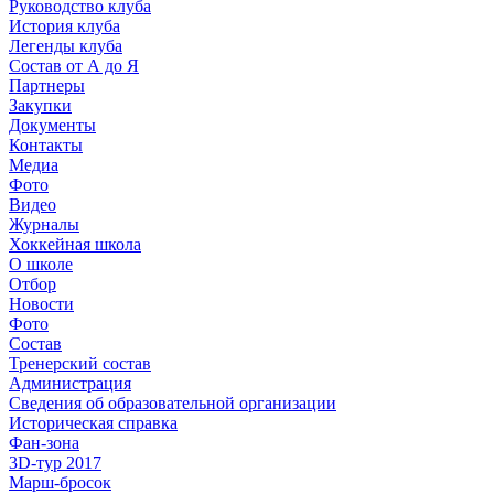
Руководство клуба
История клуба
Легенды клуба
Состав от А до Я
Партнеры
Закупки
Документы
Контакты
Медиа
Фото
Видео
Журналы
Хоккейная школа
О школе
Отбор
Новости
Фото
Состав
Тренерский состав
Администрация
Сведения об образовательной организации
Историческая справка
Фан-зона
3D-тур 2017
Марш-бросок