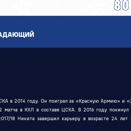
80
Амур
ние КХЛ
ИСТОРИЧЕСКАЯ СПРАВКА
Барыс
Салават Юлаев
А
Сибирь
АДАЮЩИЙ
КА в 2014 году. Он поиграл за «Красную Армию» и «З
92 матча в КХЛ в составе ЦСКА. В 2016 году покинул
017/18 Никита завершил карьеру в возрасте 24 лет 