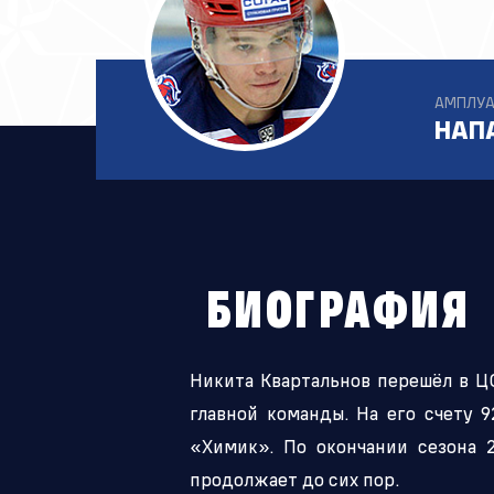
Локомотив
Приложе
Северсталь
ЦСКА
АМПЛУ
Шанхайские Драконы
НАП
БИОГРАФИЯ
Никита Квартальнов перешёл в ЦС
главной команды. На его счету 
«Химик». По окончании сезона 2
продолжает до сих пор.