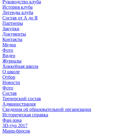
Руководство клуба
История клуба
Легенды клуба
Состав от А до Я
Партнеры
Закупки
Документы
Контакты
Медиа
Фото
Видео
Журналы
Хоккейная школа
О школе
Отбор
Новости
Фото
Состав
Тренерский состав
Администрация
Сведения об образовательной организации
Историческая справка
Фан-зона
3D-тур 2017
Марш-бросок