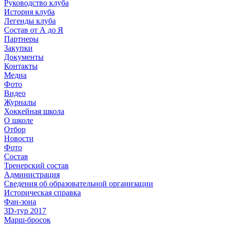
Руководство клуба
История клуба
Легенды клуба
Состав от А до Я
Партнеры
Закупки
Документы
Контакты
Медиа
Фото
Видео
Журналы
Хоккейная школа
О школе
Отбор
Новости
Фото
Состав
Тренерский состав
Администрация
Сведения об образовательной организации
Историческая справка
Фан-зона
3D-тур 2017
Марш-бросок