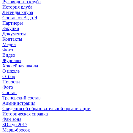
Руководство клуба
История клуба
Легенды клуба
Состав от А до Я
Партнеры
Закупки
Документы
Контакты
Медиа
Фото
Видео
Журналы
Хоккейная школа
О школе
Отбор
Новости
Фото
Состав
Тренерский состав
Администрация
Сведения об образовательной организации
Историческая справка
Фан-зона
3D-тур 2017
Марш-бросок