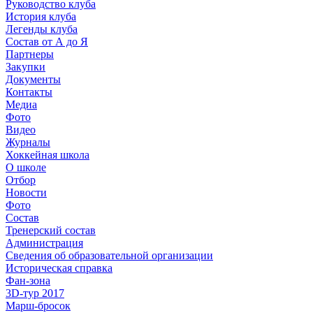
Руководство клуба
История клуба
Легенды клуба
Состав от А до Я
Партнеры
Закупки
Документы
Контакты
Медиа
Фото
Видео
Журналы
Хоккейная школа
О школе
Отбор
Новости
Фото
Состав
Тренерский состав
Администрация
Сведения об образовательной организации
Историческая справка
Фан-зона
3D-тур 2017
Марш-бросок