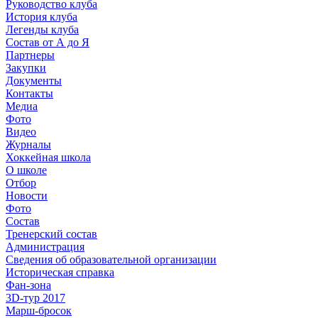
Руководство клуба
История клуба
Легенды клуба
Состав от А до Я
Партнеры
Закупки
Документы
Контакты
Медиа
Фото
Видео
Журналы
Хоккейная школа
О школе
Отбор
Новости
Фото
Состав
Тренерский состав
Администрация
Сведения об образовательной организации
Историческая справка
Фан-зона
3D-тур 2017
Марш-бросок