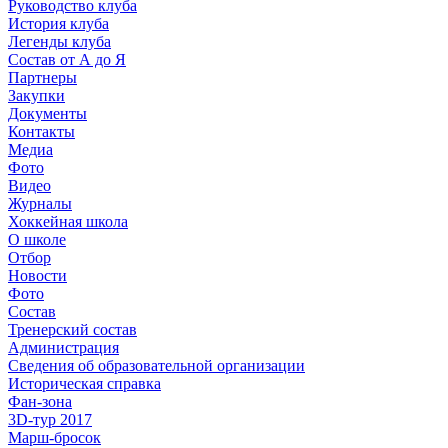
Руководство клуба
История клуба
Легенды клуба
Состав от А до Я
Партнеры
Закупки
Документы
Контакты
Медиа
Фото
Видео
Журналы
Хоккейная школа
О школе
Отбор
Новости
Фото
Состав
Тренерский состав
Администрация
Сведения об образовательной организации
Историческая справка
Фан-зона
3D-тур 2017
Марш-бросок