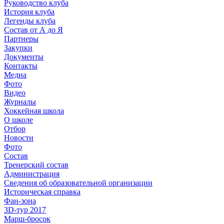
Руководство клуба
История клуба
Легенды клуба
Состав от А до Я
Партнеры
Закупки
Документы
Контакты
Медиа
Фото
Видео
Журналы
Хоккейная школа
О школе
Отбор
Новости
Фото
Состав
Тренерский состав
Администрация
Сведения об образовательной организации
Историческая справка
Фан-зона
3D-тур 2017
Марш-бросок