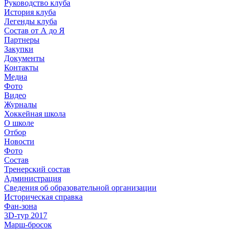
Руководство клуба
История клуба
Легенды клуба
Состав от А до Я
Партнеры
Закупки
Документы
Контакты
Медиа
Фото
Видео
Журналы
Хоккейная школа
О школе
Отбор
Новости
Фото
Состав
Тренерский состав
Администрация
Сведения об образовательной организации
Историческая справка
Фан-зона
3D-тур 2017
Марш-бросок