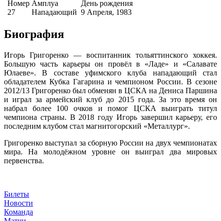
Номер
Амплуа
День рождения
27
Нападающий
9 Апреля, 1983
Биография
Игорь Григоренко — воспитанник тольяттинского хоккея.
Большую часть карьеры он провёл в «Ладе» и «Салавате
Юлаеве». В составе уфимского клуба нападающий стал
обладателем Кубка Гагарина и чемпионом России. В сезоне
2012/13 Григоренко был обменян в ЦСКА на Дениса Паршина
и играл за армейский клуб до 2015 года. За это время он
набрал более 100 очков и помог ЦСКА выиграть титул
чемпиона страны. В 2018 году Игорь завершил карьеру, его
последним клубом стал магнитогорский «Металлург».
Григоренко выступал за сборную России на двух чемпионатах
мира. На молодёжном уровне он выиграл два мировых
первенства.
Билеты
Новости
Команда
Матчи