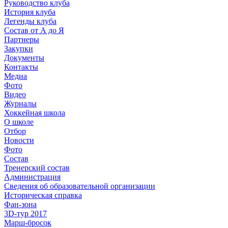
Руководство клуба
История клуба
Легенды клуба
Состав от А до Я
Партнеры
Закупки
Документы
Контакты
Медиа
Фото
Видео
Журналы
Хоккейная школа
О школе
Отбор
Новости
Фото
Состав
Тренерский состав
Администрация
Сведения об образовательной организации
Историческая справка
Фан-зона
3D-тур 2017
Марш-бросок