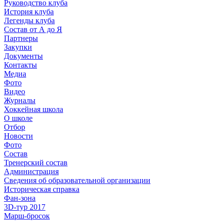
Руководство клуба
История клуба
Легенды клуба
Состав от А до Я
Партнеры
Закупки
Документы
Контакты
Медиа
Фото
Видео
Журналы
Хоккейная школа
О школе
Отбор
Новости
Фото
Состав
Тренерский состав
Администрация
Сведения об образовательной организации
Историческая справка
Фан-зона
3D-тур 2017
Марш-бросок