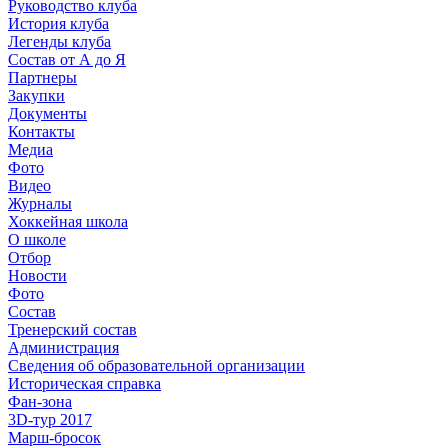
Руководство клуба
История клуба
Легенды клуба
Состав от А до Я
Партнеры
Закупки
Документы
Контакты
Медиа
Фото
Видео
Журналы
Хоккейная школа
О школе
Отбор
Новости
Фото
Состав
Тренерский состав
Администрация
Сведения об образовательной организации
Историческая справка
Фан-зона
3D-тур 2017
Марш-бросок