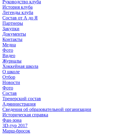
Руководство клуба
История клуба
Легенды клуба
Состав от А до Я
Партнеры
Закупки
Документы
Контакты
Медиа
Фото
Видео
Журналы
Хоккейная школа
О школе
Отбор
Новости
Фото
Состав
Тренерский состав
Администрация
Сведения об образовательной организации
Историческая справка
Фан-зона
3D-тур 2017
Марш-бросок