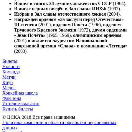
Вошел в список 34 лучших хоккеистов СССР
(1964).
В числе первых введён в Зал славы ИИХФ
(1997).
Избран в Зал славы отечественного хоккея
(2004).
Награжден орденом «За заслуги перед Отечеством»
III степени
(2001),
орденом Почёта
(1996),
орденом
Трудового Красного Знамени
(1972),
двумя орденами
«Знак Почёта»
(1965, 1969),
олимпийским орденом
(2001)
и является лауреатом Национальной
спортивной премии «Слава» в номинации «Легенда»
(2003).
Билеты
Новости
Команда
Матчи
Клуб
Медиа
Хоккейная школа
Фан-зона
Интернет-магазин
Купить билеты
© ЦСКА 2018
Все права защищены
Политика компании в области обработки персональных
данных