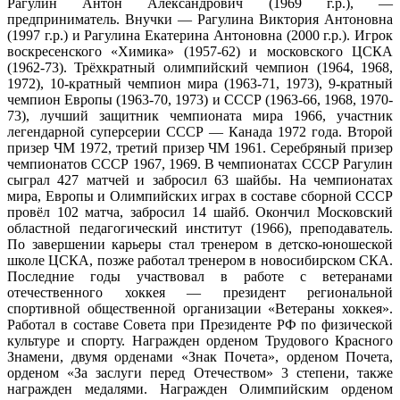
Рагулин Антон Александрович (1969 г.р.), —
предприниматель. Внучки — Рагулина Виктория Антоновна
(1997 г.р.) и Рагулина Екатерина Антоновна (2000 г.р.). Игрок
воскресенского «Химика» (1957-62) и московского ЦСКА
(1962-73). Трёхкратный олимпийский чемпион (1964, 1968,
1972), 10-кратный чемпион мира (1963-71, 1973), 9-кратный
чемпион Европы (1963-70, 1973) и СССР (1963-66, 1968, 1970-
73), лучший защитник чемпионата мира 1966, участник
легендарной суперсерии СССР — Канада 1972 года. Второй
призер ЧМ 1972, третий призер ЧМ 1961. Серебряный призер
чемпионатов СССР 1967, 1969. В чемпионатах СССР Рагулин
сыграл 427 матчей и забросил 63 шайбы. На чемпионатах
мира, Европы и Олимпийских играх в составе сборной СССР
провёл 102 матча, забросил 14 шайб. Окончил Московский
областной педагогический институт (1966), преподаватель.
По завершении карьеры стал тренером в детско-юношеской
школе ЦСКА, позже работал тренером в новосибирском СКА.
Последние годы участвовал в работе с ветеранами
отечественного хоккея — президент региональной
спортивной общественной организации «Ветераны хоккея».
Работал в составе Совета при Президенте РФ по физической
культуре и спорту. Награжден орденом Трудового Красного
Знамени, двумя орденами «Знак Почета», орденом Почета,
орденом «За заслуги перед Отечеством» 3 степени, также
награжден медалями. Награжден Олимпийским орденом