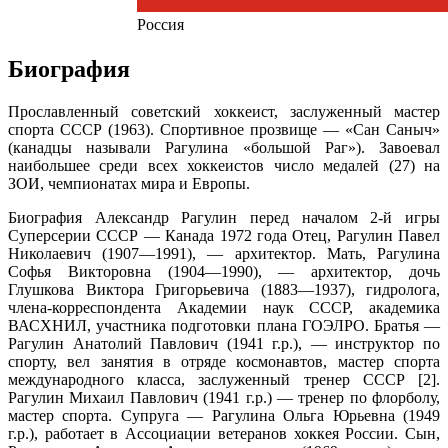
Россия
Биография
Прославленный советский хоккеист, заслуженный мастер
спорта СССР (1963). Спортивное прозвище — «Сан Саныч»
(канадцы называли Рагулина «большой Раг»). Завоевал
наибольшее среди всех хоккеистов число медалей (27) на
ЗОИ, чемпионатах мира и Европы.
Биография Александр Рагулин перед началом 2-й игры
Суперсерии СССР — Канада 1972 года Отец, Рагулин Павел
Николаевич (1907—1991), — архитектор. Мать, Рагулина
Софья Викторовна (1904—1990), — архитектор, дочь
Глушкова Виктора Григорьевича (1883—1937), гидролога,
члена-корреспондента Академии наук СССР, академика
ВАСХНИЛ, участника подготовки плана ГОЭЛРО. Братья —
Рагулин Анатолий Павлович (1941 г.р.), — инструктор по
спорту, вел занятия в отряде космонавтов, мастер спорта
международного класса, заслуженный тренер СССР [2].
Рагулин Михаил Павлович (1941 г.р.) — тренер по флорболу,
мастер спорта. Супруга — Рагулина Ольга Юрьевна (1949
г.р.), работает в Ассоциации ветеранов хоккея России. Сын,