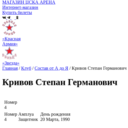
МАГАЗИН ЦСКА АРЕНА
Интернет-магазин
Купить билеты
«Красная
Армия»
«Звезда»
Главная
/
Клуб
/
Состав от А до Я
/
Кривов Степан Германович
Кривов Степан Германович
Номер
4
Номер
Амплуа
День рождения
4
Защитник
20 Марта, 1990