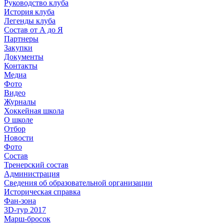
Руководство клуба
История клуба
Легенды клуба
Состав от А до Я
Партнеры
Закупки
Документы
Контакты
Медиа
Фото
Видео
Журналы
Хоккейная школа
О школе
Отбор
Новости
Фото
Состав
Тренерский состав
Администрация
Сведения об образовательной организации
Историческая справка
Фан-зона
3D-тур 2017
Марш-бросок