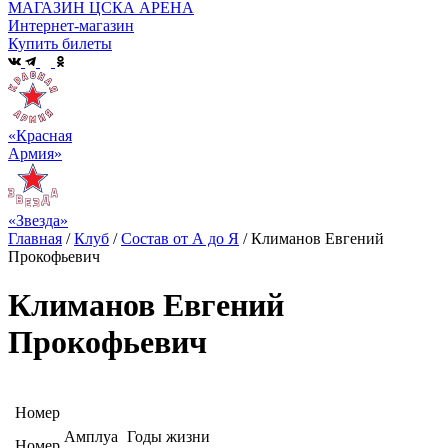
МАГАЗИН ЦСКА АРЕНА
Интернет-магазин
Купить билеты
«Красная
Армия»
«Звезда»
Главная
/
Клуб
/
Состав от А до Я
/
Климанов Евгений
Прокофьевич
Климанов Евгений
Прокофьевич
Номер
Амплуа
Годы жизни
Номер