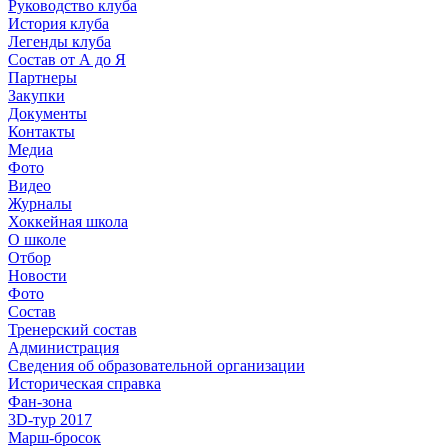
Руководство клуба
История клуба
Легенды клуба
Состав от А до Я
Партнеры
Закупки
Документы
Контакты
Медиа
Фото
Видео
Журналы
Хоккейная школа
О школе
Отбор
Новости
Фото
Состав
Тренерский состав
Администрация
Сведения об образовательной организации
Историческая справка
Фан-зона
3D-тур 2017
Марш-бросок