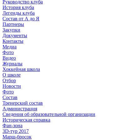
Руководство клуба
История клуба
Легенды клуба
Состав от А до Я
Партнеры
Закупки
Документы
Контакты
Медиа
Фото
Видео
Журналы
Хоккейная школа
О школе
Отбор
Новости
Фото
Состав
Тренерский состав
Администрация
Сведения об образовательной организации
Историческая справка
Фан-зона
3D-тур 2017
Марш-бросок