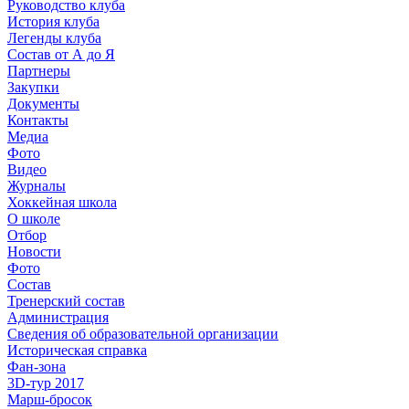
Руководство клуба
История клуба
Легенды клуба
Состав от А до Я
Партнеры
Закупки
Документы
Контакты
Медиа
Фото
Видео
Журналы
Хоккейная школа
О школе
Отбор
Новости
Фото
Состав
Тренерский состав
Администрация
Сведения об образовательной организации
Историческая справка
Фан-зона
3D-тур 2017
Марш-бросок