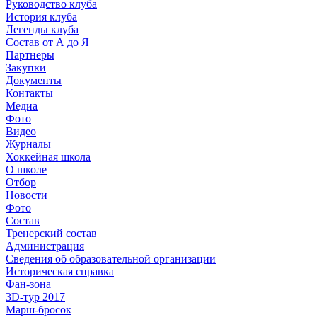
Руководство клуба
История клуба
Легенды клуба
Состав от А до Я
Партнеры
Закупки
Документы
Контакты
Медиа
Фото
Видео
Журналы
Хоккейная школа
О школе
Отбор
Новости
Фото
Состав
Тренерский состав
Администрация
Сведения об образовательной организации
Историческая справка
Фан-зона
3D-тур 2017
Марш-бросок