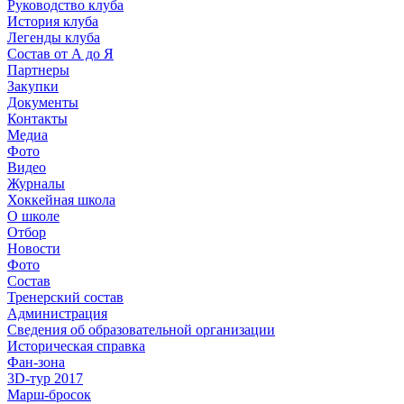
Руководство клуба
История клуба
Легенды клуба
Состав от А до Я
Партнеры
Закупки
Документы
Контакты
Медиа
Фото
Видео
Журналы
Хоккейная школа
О школе
Отбор
Новости
Фото
Состав
Тренерский состав
Администрация
Сведения об образовательной организации
Историческая справка
Фан-зона
3D-тур 2017
Марш-бросок