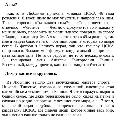
–
А вы?
– Как-то в Люблино приехала команда ЦСКА 46 года
рождения. Я такой шанс не мог упустить и напросился к ним.
Тренер спросил: «Ты какого года?» – «Сорок шестого», –
отвечаю. – «Честно?». – «Честно». Документов-то никаких у
меня не было, проверить не могли, так что поверили на слово:
«Ладно, выходи играй». А я мало того, что в 49-м родился, так
мне и надеть было нечего – ботинки одни, в которых во дворе
бегал. В футбол я неплохо играл, так что тренеру ЦСКА
понравился. Выдали мне форму, и когда я домой ее принес –
мать аж зарыдала. Не то от радости, не то от неожиданности.
А тренировал меня Алексей Григорьевич Гринин.
Бессменный, между прочим, капитан команды лейтенантов.
–
Лихо у вас все закрутилось.
– Из Люблино вышло два заслуженных мастера спорта –
Николай Тищенко, который со сломанной ключицей стал
олимпийским чемпионом, и Блинов. Я этим горжусь: вырос в
бедной семье, где даже телевизора не было, сидел на печке и
слушал по радио репортажи с чемпионатов мира, а в 17 лет я,
маленький пацан из дубля, – вы представьте только – зашел в
раздевалку ЦСКА, где сидели люди, которых знал весь мир,
чьи имена я раньше только по радио слышал.