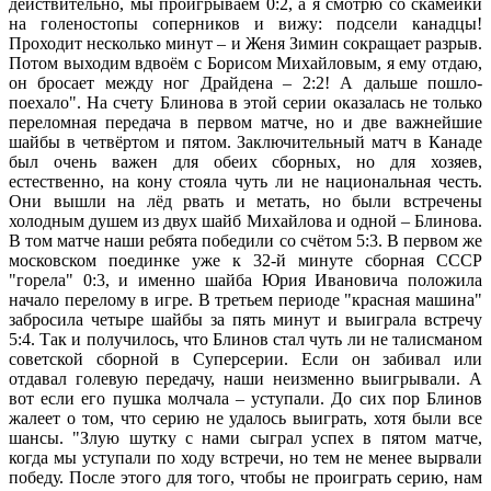
действительно, мы проигрываем 0:2, а я смотрю со скамейки
на голеностопы соперников и вижу: подсели канадцы!
Проходит несколько минут – и Женя Зимин сокращает разрыв.
Потом выходим вдвоём с Борисом Михайловым, я ему отдаю,
он бросает между ног Драйдена – 2:2! А дальше пошло-
поехало". На счету Блинова в этой серии оказалась не только
переломная передача в первом матче, но и две важнейшие
шайбы в четвёртом и пятом. Заключительный матч в Канаде
был очень важен для обеих сборных, но для хозяев,
естественно, на кону стояла чуть ли не национальная честь.
Они вышли на лёд рвать и метать, но были встречены
холодным душем из двух шайб Михайлова и одной – Блинова.
В том матче наши ребята победили со счётом 5:3. В первом же
московском поединке уже к 32-й минуте сборная СССР
"горела" 0:3, и именно шайба Юрия Ивановича положила
начало перелому в игре. В третьем периоде "красная машина"
забросила четыре шайбы за пять минут и выиграла встречу
5:4. Так и получилось, что Блинов стал чуть ли не талисманом
советской сборной в Суперсерии. Если он забивал или
отдавал голевую передачу, наши неизменно выигрывали. А
вот если его пушка молчала – уступали. До сих пор Блинов
жалеет о том, что серию не удалось выиграть, хотя были все
шансы. "Злую шутку с нами сыграл успех в пятом матче,
когда мы уступали по ходу встречи, но тем не менее вырвали
победу. После этого для того, чтобы не проиграть серию, нам