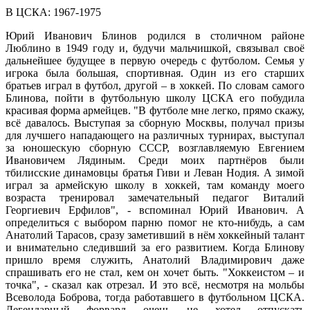
В ЦСКА: 1967-1975
Юрий Иванович Блинов родился в столичном районе
Люблино в 1949 году и, будучи мальчишкой, связывал своё
дальнейшее будущее в первую очередь с футболом. Семья у
игрока была большая, спортивная. Один из его старших
братьев играл в футбол, другой – в хоккей. По словам самого
Блинова, пойти в футбольную школу ЦСКА его побудила
красивая форма армейцев. "В футболе мне легко, прямо скажу,
всё давалось. Выступая за сборную Москвы, получал призы
для лучшего нападающего на различных турнирах, выступал
за юношескую сборную СССР, возглавляемую Евгением
Ивановичем Лядиным. Среди моих партнёров были
тбилисские динамовцы братья Гиви и Леван Нодия. А зимой
играл за армейскую школу в хоккей, там команду моего
возраста тренировал замечательный педагог Виталий
Георгиевич Ерфилов", - вспоминал Юрий Иванович. А
определиться с выбором парню помог не кто-нибудь, а сам
Анатолий Тарасов, сразу заметивший в нём хоккейный талант
и внимательно следивший за его развитием. Когда Блинову
пришло время служить, Анатолий Владимирович даже
спрашивать его не стал, кем он хочет быть. "Хоккеистом – и
точка", - сказал как отрезал. И это всё, несмотря на мольбы
Всеволода Боброва, тогда работавшего в футбольном ЦСКА.
Легендарный форвард очень не хотел отпускать