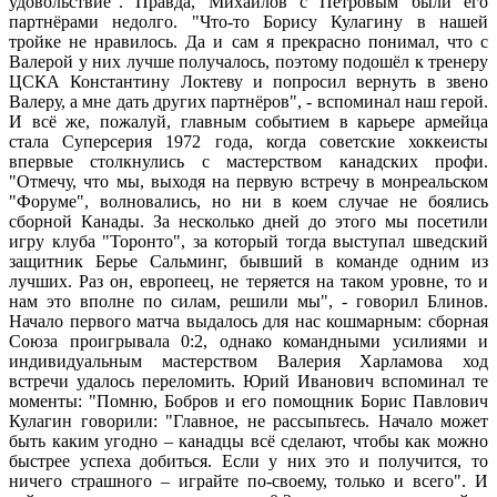
удовольствие". Правда, Михайлов с Петровым были его
партнёрами недолго. "Что-то Борису Кулагину в нашей
тройке не нравилось. Да и сам я прекрасно понимал, что с
Валерой у них лучше получалось, поэтому подошёл к тренеру
ЦСКА Константину Локтеву и попросил вернуть в звено
Валеру, а мне дать других партнёров", - вспоминал наш герой.
И всё же, пожалуй, главным событием в карьере армейца
стала Суперсерия 1972 года, когда советские хоккеисты
впервые столкнулись с мастерством канадских профи.
"Отмечу, что мы, выходя на первую встречу в монреальском
"Форуме", волновались, но ни в коем случае не боялись
сборной Канады. За несколько дней до этого мы посетили
игру клуба "Торонто", за который тогда выступал шведский
защитник Берье Сальминг, бывший в команде одним из
лучших. Раз он, европеец, не теряется на таком уровне, то и
нам это вполне по силам, решили мы", - говорил Блинов.
Начало первого матча выдалось для нас кошмарным: сборная
Союза проигрывала 0:2, однако командными усилиями и
индивидуальным мастерством Валерия Харламова ход
встречи удалось переломить. Юрий Иванович вспоминал те
моменты: "Помню, Бобров и его помощник Борис Павлович
Кулагин говорили: "Главное, не рассыпьтесь. Начало может
быть каким угодно – канадцы всё сделают, чтобы как можно
быстрее успеха добиться. Если у них это и получится, то
ничего страшного – играйте по-своему, только и всего". И