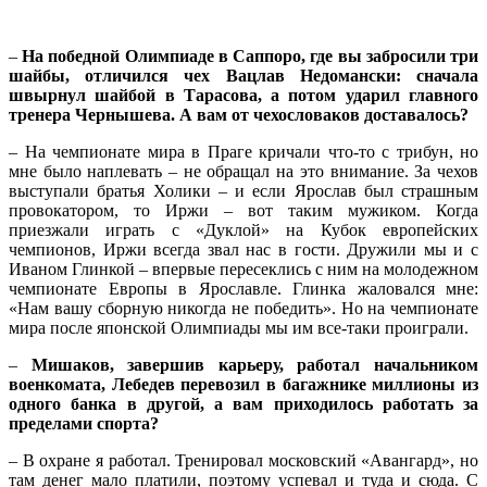
–
На победной Олимпиаде в Саппоро, где вы забросили три
шайбы, отличился чех Вацлав Недомански: сначала
швырнул шайбой в Тарасова, а потом ударил главного
тренера Чернышева. А вам от чехословаков доставалось?
– На чемпионате мира в Праге кричали что-то с трибун, но
мне было наплевать – не обращал на это внимание. За чехов
выступали братья Холики – и если Ярослав был страшным
провокатором, то Иржи – вот таким мужиком. Когда
приезжали играть с «Дуклой» на Кубок европейских
чемпионов, Иржи всегда звал нас в гости. Дружили мы и с
Иваном Глинкой – впервые пересеклись с ним на молодежном
чемпионате Европы в Ярославле. Глинка жаловался мне:
«Нам вашу сборную никогда не победить». Но на чемпионате
мира после японской Олимпиады мы им все-таки проиграли.
–
Мишаков, завершив карьеру, работал начальником
военкомата, Лебедев перевозил в багажнике миллионы из
одного банка в другой, а вам приходилось работать за
пределами спорта?
– В охране я работал. Тренировал московский «Авангард», но
там денег мало платили, поэтому успевал и туда и сюда. С