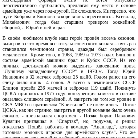
перспективного футболиста, предлагая ему место в основе
армейцев уже через год-другой. Не сложилось. Интересно, что
пути Боброва и Блинова вскоре вновь пересеклись - Всеволод
Михайлович тогда был старшим тренером хоккейной
сборной, а Юрий в ней играл.
В своём любимом клубе наш герой провёл восемь сезонов,
выиграв за это время все титулы советского хоккея – пять раз
становился чемпионом страны, дважды был серебряным
медалистом. Кроме того, в 1968, 1969 и 1973 годах Блинов в
составе армейской машины брал и Кубок СССР. Из его
личных достижений можно выделить завоевание приза
"Лучшему нападающему СССР" в 1970-м. Тогда Юрий
Иванович в 32 матчах забросил 25 шайб. Годом ранее на его
счету было лишь 14 голов. А всего в чемпионатах СССР
Блинов провёл 236 матчей и забросил 119 шайб. Покинуть
ЦСКА пришлось в 1975 году: конкуренция за место в составе
оказалась слишком серьёзной. А заиграть на том же уровне в
СКА МВО и саратовском "Кристалле" не получилось. "После
ЦСКА, как ни странно, заиграть в другой команде было очень
сложно, - признавался спортсмен. - Позже Борис Павлович
Кулагин приглашал в "Спартак", но, подумав, я решил
отказаться. Пошёл работать в команду "Авангард", которая
готовила молодых игроков для армейского клуба". Что же
касается карьеры армейца в сборной, то его вызывали в состав