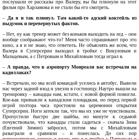
послушали ее рассказы про Валеру, вы бы плюнули на этот
фильм про Харламова и не стали бы его смотреть.
–
Да я и так плюнул. Там какой-то адский коктейль из
выдумок и перевернутых фактов.
– Нет, ну как тренер может без коньков выходить на лед – они
вообще соображают что-то? Меня часто спрашивают про это
кино, а я и не знаю, что ответить. Не объяснять же всем, что
Валера в Суперсерии выходил в тройке с Викуловым и
Мальцевым, а с Петровым и Михайловым тогда играл я.
–
А правда, что в аэропорту Монреаля вас встречали на
кадиллаках?
– Встречали, но мы всей командой уселись в автобус. Вывели
нас через задний вход и увезли в гостиницу. Наутро вышли на
тренировку – канадцы нам, кстати, с новой формой помогли.
Кое-как привыкли к канадским площадкам, но перед первой
игрой полтора часа простояли на церемонии открытия
Суперсерии. Ноги затекли так, что мы их уже не чувствовали.
Пропустили быстро две шайбы, но минуте к седьмой
почувствовали, что канадцы стали садиться – сначала Зима
(Евгений Зимин) забросил, потом мы с Михайловым
разыграли и сравняли – и понеслась. До сих пор
пересматриваю записи и вижу, что я в тройке с Петровым и