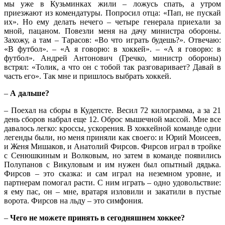
мы уже в Кузьминках жили – ложусь спать, а утром
приезжают из комендатуры. Попросил отца: «Пап, не пускай
их». Но ему делать нечего – четыре генерала приехали за
мной, пацаном. Повезли меня на дачу министра обороны.
Захожу, а там – Тарасов: «Во что играть будешь?». Отвечаю:
«В футбол». – «А я говорю: в хоккей». – «А я говорю: в
футбол». Андрей Антонович (Гречко, министр обороны)
встрял: «Толик, а что он с тобой так разговаривает? Давай в
часть его». Так мне и пришлось выбрать хоккей.
–
А дальше?
– Поехал на сборы в Кудепсте. Весил 72 килограмма, а за 21
день сборов набрал еще 12. Оброс мышечной массой. Мне все
давалось легко: кроссы, ускорения. В хоккейной команде одни
легенды были, но меня приняли как своего: и Юрий Моисеев,
и Женя Мишаков, и Анатолий Фирсов. Фирсов играл в тройке
с Сенюшкиным и Волковым, но затем в команде появились
Полупанов с Викуловым и им нужен был опытный дядька.
Фирсов – это сказка: и сам играл на неземном уровне, и
партнерам помогал расти. С ним играть – одно удовольствие:
я ему пас, он – мне, вратаря изловили и закатили в пустые
ворота. Фирсов на льду – это симфония.
–
Чего не можете принять в сегодняшнем хоккее?