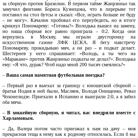
за сборную против Бразилии. В первом тайме Жаирзиньо так
замучил финтами Бориса Кузнецова, что в перерыве тот
поставил на стол бутсы и сказал: «Все, играть больше не буду
– не могу». Качалин пробовал его переубедить, но в итоге
крикнул Пономареву: «Готовы?» Володька вышел на замену,
но наша сборная все равно проиграла – 0:2. Когда они
вернулись в Москву, мы играли двусторонку на
искусственном газоне ЛФК ЦСКА. Я бегу навстречу
Пономареву, прокидываю мяч, а он раз – и подкат делает.
Шестернев у него спрашивает: «Володь, а ты чего на
«Маракане» против Жаирзиньо подкаты не делал?». Володька
ему: «Я что, дурак? Чтоб надо мной 200 тысяч смеялись?»
–
Ваша самая памятная футбольная поездка?
– Первый раз я выехал за границу с юношеской сборной –
братья Нодия в ней были, Масляев, Володя Онищенко, Реваз
Чохонелидзе. Приехали в Испанию и выиграли 2:0, а я забил
оба мяча.
–
В хоккейную сборную, я читал, вас внедряли вместе с
Харламовым.
– Да, Валера потом часто приезжал к нам на дачу – моя
прекрасная теща к нему как к родному относилась. Если б вы