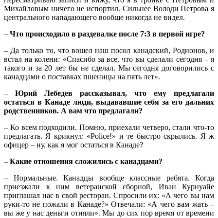
Михайловым ничего не испортил. Сильнее Володи Петрова я
центрального нападающего вообще никогда не видел.
–
Что происходило в раздевалке после 7:3 в первой игре?
– Да только то, что вошел наш посол канадский, Родионов, и
встал на колени: «Спасибо за все, что вы сделали сегодня – я
такого и за 20 лет бы не сделал. Мы сегодня договорились с
канадцами о поставках пшеницы на пять лет».
–
Юрий Лебедев рассказывал, что ему предлагали
остаться в Канаде люди, выдававшие себя за его дальних
родственников. А вам что предлагали?
– Ко всем подходили. Помню, приехали четверо, стали что-то
предлагать. Я крикнул: «Police!» и те быстро скрылись. Я ж
офицер – ну, как я мог остаться в Канаде?
–
Какие отношения сложились с канадцами?
– Нормальные. Канадцы вообще классные ребята. Когда
приезжали к ним ветеранской сборной, Иван Курнуайе
приглашал нас в свой ресторан. Спросили их: «А чего вы нам
руки-то не пожали в Канаде?» Отвечали: «А чего вам жать –
вы же у нас деньги отняли». Мы до сих пор время от времени