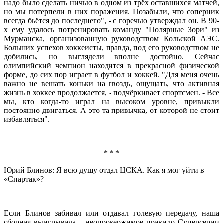
надо было сделать ничью в одном из трёх оставшихся матчей,
но мы потерпели в них поражения. Позабыли, что соперник
всегда бьётся до последнего", - с горечью утверждал он. В 90-
х ему удалось потренировать команду "Полярные Зори" из
Мурманска, организованную руководством Кольской АЭС.
Больших успехов хоккеисты, правда, под его руководством не
добились, но выглядели вполне достойно. Сейчас
олимпийский чемпион находится в прекрасной физической
форме, до сих пор играет в футбол и хоккей. "Для меня очень
важно не вешать коньки на гвоздь, ощущать, что активная
жизнь в хоккее продолжается, - подчёркивает спортсмен. - Все
мы, кто когда-то играл на высоком уровне, привыкли
постоянно двигаться. А это та привычка, от которой не стоит
избавляться".
* * *
Юрий Блинов: Я всю душу отдал ЦСКА. Как я мог уйти в
«Спартак»?
Если Блинов забивал или отдавал голевую передачу, наша
сборная выигрывала – неопровержимое правило Суперсерии