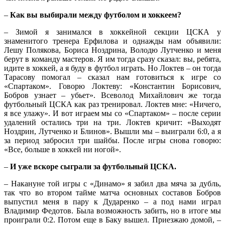
–
Как вы выбирали между футболом и хоккеем?
– Зимой я занимался в хоккейной секции ЦСКА у
знаменитого тренера Ерфилова и однажды нам объявили:
Лешу Полякова, Бориса Ноздрина, Володю Лутченко и меня
берут в команду мастеров. Я им тогда сразу сказал: вы, ребята,
идите в хоккей, а я буду в футбол играть. Но Локтев – он тогда
Тарасову помогал – сказал нам готовиться к игре со
«Спартаком». Говорю Локтеву: «Константин Борисович,
Бобров узнает – убьет». Всеволод Михайлович же тогда
футбольный ЦСКА как раз тренировал. Локтев мне: «Ничего,
я все улажу». И вот играем мы со «Спартаком» – после серии
удалений остались три на три. Локтев кричит: «Выходят
Ноздрин, Лутченко и Блинов». Вышли мы – выиграли 6:0, а я
за период забросил три шайбы. После игры снова говорю:
«Все, больше в хоккей ни ногой».
–
И уже вскоре сыграли за футбольный ЦСКА.
– Накануне той игры с «Динамо» я забил два мяча за дубль,
так что во втором тайме матча основных составов Бобров
выпустил меня в пару к Дударенко – а под нами играл
Владимир Федотов. Была возможность забить, но в итоге мы
проиграли 0:2. Потом еще в Баку вышел. Приезжаю домой, –