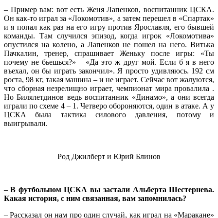
– Пример вам: вот есть Женя Лапенков, воспитанник ЦСКА.
Он как-то играл за «Локомотив», а затем перешел в «Спартак»
и я попал как раз на его игру против Ярославля, его бывшей
команды. Там случился эпизод, когда игрок «Локомотива»
опустился на колено, а Лапенков не пошел на него. Витька
Пачкалин, тренер, спрашивает Женьку после игры: «Ты
почему не бьешься?» – «Да это ж друг мой. Если б я в него
въехал, он бы играть закончил». Я просто удивляюсь. 192 см
роста, 98 кг, такая машина – и не играет. Сейчас вот жалуются,
что сборная незрелищно играет, чемпионат мира провалила .
Но Билялетдинов ведь воспитанник «Динамо», а они всегда
играли по схеме 4 – 1. Четверо обороняются, один в атаке. А у
ЦСКА была тактика силового давления, потому и
выигрывали.
Род Джилберт и Юрий Блинов
–
В футбольном ЦСКА вы застали Альберта Шестернева.
Какая история, с ним связанная, вам запомнилась?
– Рассказал он нам про один случай, как играл на «Маракане»