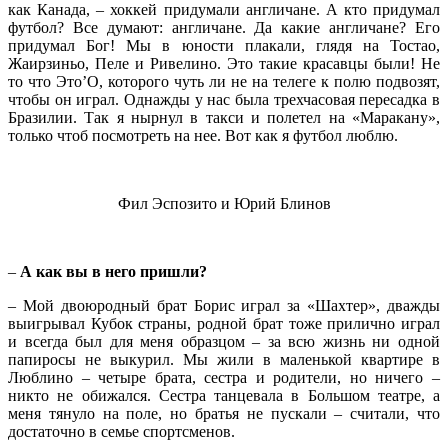
как Канада, – хоккей придумали англичане. А кто придумал
футбол? Все думают: англичане. Да какие англичане? Его
придумал Бог! Мы в юности плакали, глядя на Тостао,
Жаирзиньо, Пеле и Ривелино. Это такие красавцы были! Не
то что Это’О, которого чуть ли не на телеге к полю подвозят,
чтобы он играл. Однажды у нас была трехчасовая пересадка в
Бразилии. Так я нырнул в такси и полетел на «Маракану»,
только чтоб посмотреть на нее. Вот как я футбол люблю.
Фил Эспозито и Юрий Блинов
–
А как вы в него пришли?
– Мой двоюродный брат Борис играл за «Шахтер», дважды
выигрывал Кубок страны, родной брат тоже прилично играл
и всегда был для меня образцом – за всю жизнь ни одной
папиросы не выкурил. Мы жили в маленькой квартире в
Люблино – четыре брата, сестра и родители, но ничего –
никто не обижался. Сестра танцевала в Большом театре, а
меня тянуло на поле, но братья не пускали – считали, что
достаточно в семье спортсменов.