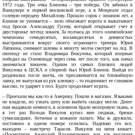
1972 года. Три очка Блинова – три победы. Он забивал в
Ванкувере и первой московской игре, а в Монреале отдал
голевую передачу Михайлову. Прошло сорок с лишним лет, а
Блинов не унимается – лихо объезжает ворота и выкатывает
под бросок Александру Гусеву, который открывает счет в
двусторонке легенд хоккея. За полчаса до этого олимпийские
чемпионы семидесятых, восьмидесятых и девяностых
выстраиваются вокруг своего играющего тренера Юрия
Ляпкина, снимают шлемы и минуту молча смотрят на лед. В
пятницу не стало Владимира Викулова, который впервые
победил на Олимпиаде через семь лет после того, как начал
заниматься хоккеем. Одним из самых близких людей
Викулова в ЦСКА и сборной был Юрий Блинов. Выйдя из
раздевалки после матча, он присаживается на ближайшую
лавку, не выпуская из рук клюшку – то поднимает ее слишком
высоко, то ударяет о пол. Будто продолжает играть.
– Приехали мы как-то в Америку. Пошли в магазин. Языками
не владели, но узнать цену или выбить скидку могли. Денег
нам выдавали немного, в основном брали мохеровую ткань, а
в тот раз Володя Викулов купил мне пиджак, брюки
сумасшедшие, ботинки и кожаное пальто. Мы ж дружили,
постоянно в одном номере селились. Надеваю это все,
выходим – навстречу Тарасов. Викулов на меня кивает:
«Посмотрите, Анатолий Владимирович, вот так выглядит