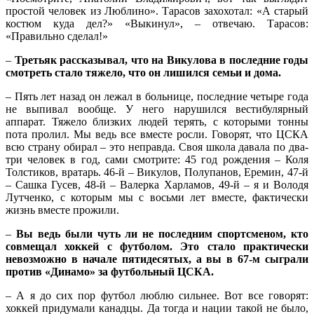
простой человек из Люблино». Тарасов захохотал: «А старый
костюм куда дел?» «Выкинул», – отвечаю. Тарасов:
«Правильно сделал!»
–
Третьяк рассказывал, что на Викулова в последние годы
смотреть стало тяжело, что он лишился семьи и дома.
– Пять лет назад он лежал в больнице, последние четыре года
не выпивал вообще. У него нарушился вестибулярный
аппарат. Тяжело близких людей терять, с которыми тонны
пота пролил. Мы ведь все вместе росли. Говорят, что ЦСКА
всю страну обирал – это неправда. Своя школа давала по два-
три человек в год, сами смотрите: 45 год рождения – Коля
Толстиков, вратарь. 46-й – Викулов, Полупанов, Еремин, 47-й
– Сашка Гусев, 48-й – Валерка Харламов, 49-й – я и Володя
Лутченко, с которым мы с восьми лет вместе, фактически
жизнь вместе прожили.
–
Вы ведь были чуть ли не последним спортсменом, кто
совмещал хоккей с футболом. Это стало практически
невозможно в начале пятидесятых, а вы в 67-м сыграли
против «Динамо» за футбольный ЦСКА.
– А я до сих пор футбол люблю сильнее. Вот все говорят:
хоккей придумали канадцы. Да тогда и нации такой не было,