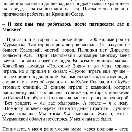
половины восьмого до двенадцати подрабатывал охранником
на заводе, а затем выходил на лед. Потом меня нашли и
пригласили работать на Крайний Север.
–
И как вам там работалось после пятидесяти лет в
Москве?
– Пригласили в город Полярные Зори – 200 километров от
Мурманска. Там хорошо: роза ветров, меньше 15 градусов не
бывает. Красивый, чистый город. Пылинки нет. Директор
Кольской АЭС Юрий Васильевич Коломцев многому меня
научил – я таких людей не видел. Во всем меня поддерживал.
Хоккейная команда «Полярные Зори» и до меня хорошо
играла, но я пришел и сказал: «Нужно играть еще лучше –
иначе пойдете в дворники». Коломцев смеялся, но я омолодил
состав и мы всех обыграли – и на Кубке Севера, и на Кубке
атомных станций. В финале играли с командой, которая
наполовину была составлена из липачей, которых понавезли
из Санкт-Петербурга. Подходит ко мне их тренер перед игрой:
«Вот увидите – мы вас обыграем». А после – я к нему:
«Помногу липачей берете. Не на то деньги тратите – лучше б
детям отдали». Мы тогда 9:4 выиграли. Жалею, что в
Мурманской области не остался. У меня там все было.
Понимаете, у меня рано умерла мама, через полгода – отец.