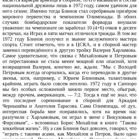
национальной дружины лишь в 1972 году, самом удачном для
него сезоне. Именно тогда Блинов стал серебряным призёром
мирового первенства и чемпионом Олимпиады. В обоих
случаях бомбардирские показатели форварда внушали
уважение: на чемпионате он заработал 10 (4+6) очков в десяти
встречах, на Играх в пяти матчах отличился трижды. В том же
1972 году Блинов получил и звание заслуженного мастера
спорта. Стоит отметить, что и в ЦСКА, и в сборной мастер
заменил переведённого в другую тройку Валерия Харламова.
Самое удивительное, что связка с Михайловым и Петровым
от перестановки не стала менее мощной или опасной, хотя
возвращения Валерия, конечно же, ждали. "Мы с Володей
Петровым всегда огорчались, когда его переводили в другие
звенья, хотя, например, с Юрием Блиновым, талантливым
крайним, играть было совсем неплохо. 1972 году в Саппоро
мы без особых осложнений заняли первое место, обыграв,
между прочим, американцев, — 7:2. Тогда я ещё не знал, что
это последнее соревнование в сборной для Аркадия
Чернышёва и Анатолия Тарасова. Сама Олимпиада, её дух,
интересная борьба мне понравились, хотя на время нас
разлучили с Харламовым, он играл в звене с Викуловым и
Фирсовым", - вспоминал Борис Михайлов в книге "Такова
хоккейная жизнь". Ну а сам Блинов был доволен, говорил, что
"играть с такими асами, как Михайлов и Петров, было одно