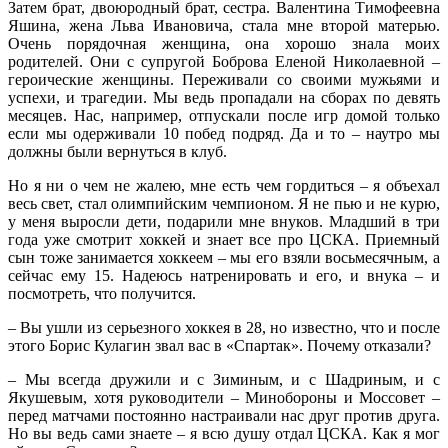
Затем брат, двоюродный брат, сестра. Валентина Тимофеевна
Яшина, жена Льва Ивановича, стала мне второй матерью.
Очень порядочная женщина, она хорошо знала моих
родителей. Они с супругой Боброва Еленой Николаевной –
героические женщины. Переживали со своими мужьями и
успехи, и трагедии. Мы ведь пропадали на сборах по девять
месяцев. Нас, например, отпускали после игр домой только
если мы одерживали 10 побед подряд. Да и то – наутро мы
должны были вернуться в клуб.
Но я ни о чем не жалею, мне есть чем гордиться – я объехал
весь свет, стал олимпийским чемпионом. Я не пью и не курю,
у меня выросли дети, подарили мне внуков. Младший в три
года уже смотрит хоккей и знает все про ЦСКА. Приемный
сын тоже занимается хоккеем – мы его взяли восьмесячным, а
сейчас ему 15. Надеюсь натренировать и его, и внука – и
посмотреть, что получится.
– Вы ушли из серьезного хоккея в 28, но известно, что и после
этого Борис Кулагин звал вас в «Спартак». Почему отказали?
– Мы всегда дружили и с Зиминым, и с Шадриным, и с
Якушевым, хотя руководители – Минобороны и Моссовет –
перед матчами постоянно настраивали нас друг против друга.
Но вы ведь сами знаете – я всю душу отдал ЦСКА. Как я мог