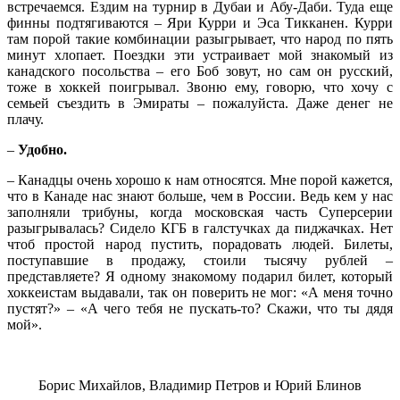
встречаемся. Ездим на турнир в Дубаи и Абу-Даби. Туда еще
финны подтягиваются – Яри Курри и Эса Тикканен. Курри
там порой такие комбинации разыгрывает, что народ по пять
минут хлопает. Поездки эти устраивает мой знакомый из
канадского посольства – его Боб зовут, но сам он русский,
тоже в хоккей поигрывал. Звоню ему, говорю, что хочу с
семьей съездить в Эмираты – пожалуйста. Даже денег не
плачу.
–
Удобно.
– Канадцы очень хорошо к нам относятся. Мне порой кажется,
что в Канаде нас знают больше, чем в России. Ведь кем у нас
заполняли трибуны, когда московская часть Суперсерии
разыгрывалась? Сидело КГБ в галстучках да пиджачках. Нет
чтоб простой народ пустить, порадовать людей. Билеты,
поступавшие в продажу, стоили тысячу рублей –
представляете? Я одному знакомому подарил билет, который
хоккеистам выдавали, так он поверить не мог: «А меня точно
пустят?» – «А чего тебя не пускать-то? Скажи, что ты дядя
мой».
Борис Михайлов, Владимир Петров и Юрий Блинов