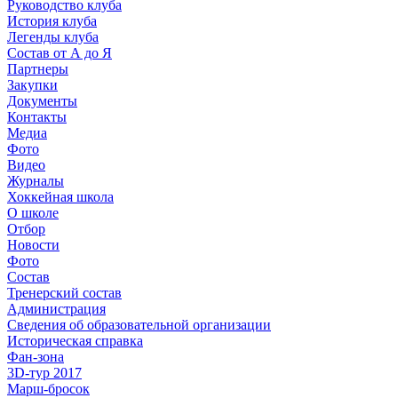
Руководство клуба
История клуба
Легенды клуба
Состав от А до Я
Партнеры
Закупки
Документы
Контакты
Медиа
Фото
Видео
Журналы
Хоккейная школа
О школе
Отбор
Новости
Фото
Состав
Тренерский состав
Администрация
Сведения об образовательной организации
Историческая справка
Фан-зона
3D-тур 2017
Марш-бросок