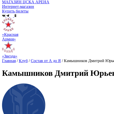
МАГАЗИН ЦСКА АРЕНА
Интернет-магазин
Купить билеты
«Красная
Армия»
«Звезда»
Главная
/
Клуб
/
Состав от А до Я
/
Камышников Дмитрий Юрь
Камышников Дмитрий Юрье