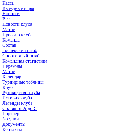
Касса
Выездные игры
Новости
Все
Новости клуба
Матчи
Пресса о клубе
Команда
Состав
Тренерский штаб
Спортивный штаб
Командная статистика
Переходы
Матчи
Календарь
Турнирные таблицы
Клуб
Руководство клуба
История клуба
Легенды клуба
Состав от А до Я
Партнеры
Закупки
Документы
Контакты