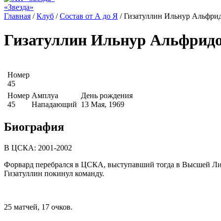
«Звезда»
Главная
/
Клуб
/
Состав от А до Я
/
Гизатуллин Ильнур Альфри
Гизатуллин Ильнур Альфрид
Номер
45
Номер
Амплуа
День рождения
45
Нападающий
13 Мая, 1969
Биография
В ЦСКА: 2001-2002
Форвард перебрался в ЦСКА, выступавший тогда в Высшей Лиге
Гизатуллин покинул команду.
25 матчей, 17 очков.