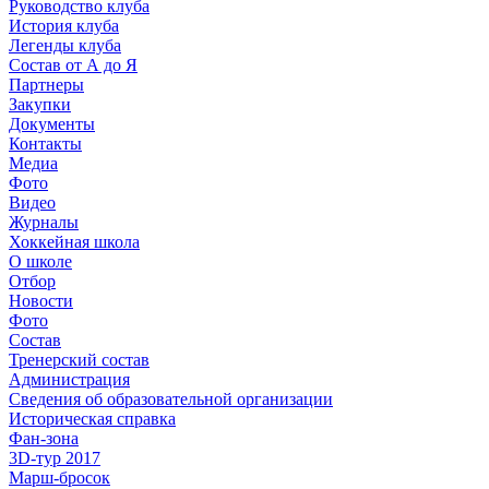
Руководство клуба
История клуба
Легенды клуба
Состав от А до Я
Партнеры
Закупки
Документы
Контакты
Медиа
Фото
Видео
Журналы
Хоккейная школа
О школе
Отбор
Новости
Фото
Состав
Тренерский состав
Администрация
Сведения об образовательной организации
Историческая справка
Фан-зона
3D-тур 2017
Марш-бросок