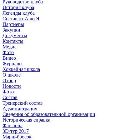
Руководство клуба
История клуба
Легенды клуба
Состав от А до Я
Партнеры
Закупки
Документы
Контакты
Медиа
Фото
Видео
Журналы
Хоккейная школа
О школе
Отбор
Новости
Фото
Состав
Тренерский состав
Администрация
Сведения об образовательной организации
Историческая справка
Фан-зона
3D-тур 2017
Марш-бросок