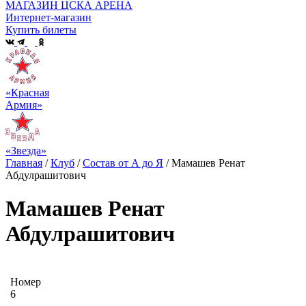
МАГАЗИН ЦСКА АРЕНА
Интернет-магазин
Купить билеты
«Красная
Армия»
«Звезда»
Главная
/
Клуб
/
Состав от А до Я
/
Мамашев Ренат
Абдулрашитович
Мамашев Ренат
Абдулрашитович
Номер
6