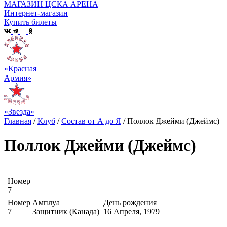
МАГАЗИН ЦСКА АРЕНА
Интернет-магазин
Купить билеты
«Красная
Армия»
«Звезда»
Главная
/
Клуб
/
Состав от А до Я
/
Поллок Джейми (Джеймс)
Поллок Джейми (Джеймс)
Номер
7
Номер
Амплуа
День рождения
7
Защитник (Канада)
16 Апреля, 1979