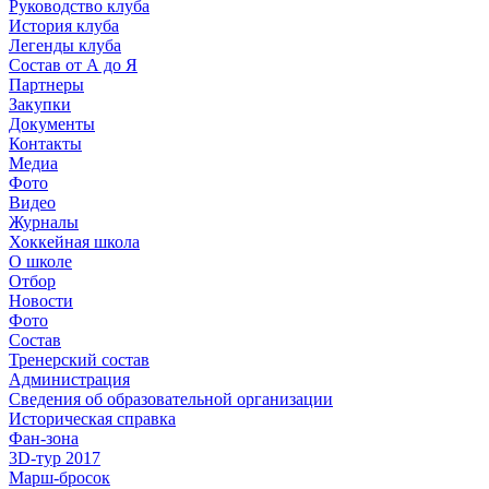
Руководство клуба
История клуба
Легенды клуба
Состав от А до Я
Партнеры
Закупки
Документы
Контакты
Медиа
Фото
Видео
Журналы
Хоккейная школа
О школе
Отбор
Новости
Фото
Состав
Тренерский состав
Администрация
Сведения об образовательной организации
Историческая справка
Фан-зона
3D-тур 2017
Марш-бросок