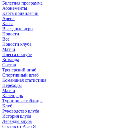
Билетная программа
Абонементы
Карта привилегий
Арена
Касса
Выездные игры
Новости
Все
Новости клуба
Матчи
Пресса о клубе
Команда
Состав
Тренерский штаб
Спортивный штаб
Командная статистика
Переходы
Матчи
Календарь
Турнирные таблицы
Клуб
Руководство клуба
История клуба
Легенды клуба
Состав от А до Я