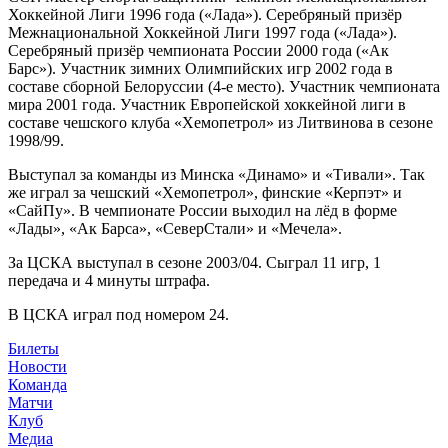
Хоккейной Лиги 1996 года («Лада»). Серебряный призёр
Межнациональной Хоккейной Лиги 1997 года («Лада»).
Серебряный призёр чемпионата России 2000 года («Ак
Барс»). Участник зимних Олимпийских игр 2002 года в
составе сборной Белоруссии (4-е место). Участник чемпионата
мира 2001 года. Участник Европейской хоккейной лиги в
составе чешского клуба «Хемопетрол» из Литвинова в сезоне
1998/99.
Выступал за команды из Минска «Динамо» и «Тивали». Так
же играл за чешский «Хемопетрол», финские «Керпэт» и
«СайПу». В чемпионате России выходил на лёд в форме
«Лады», «Ак Барса», «СеверСтали» и «Мечела».
За ЦСКА выступал в сезоне 2003/04. Сыграл 11 игр, 1
передача и 4 минуты штрафа.
В ЦСКА играл под номером 24.
Билеты
Новости
Команда
Матчи
Клуб
Медиа