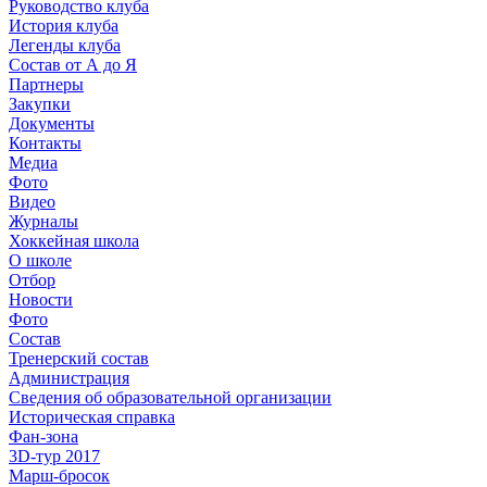
Руководство клуба
История клуба
Легенды клуба
Состав от А до Я
Партнеры
Закупки
Документы
Контакты
Медиа
Фото
Видео
Журналы
Хоккейная школа
О школе
Отбор
Новости
Фото
Состав
Тренерский состав
Администрация
Сведения об образовательной организации
Историческая справка
Фан-зона
3D-тур 2017
Марш-бросок