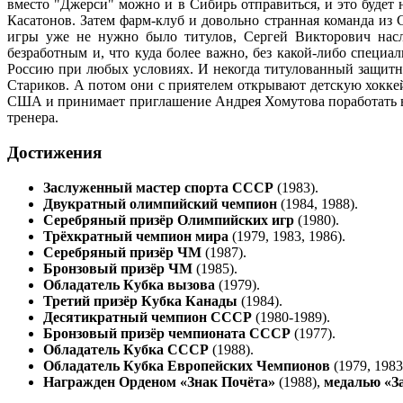
вместо "Джерси" можно и в Сибирь отправиться, и это будет 
Касатонов. Затем фарм-клуб и довольно странная команда из 
игры уже не нужно было титулов, Сергей Викторович насл
безработным и, что куда более важно, без какой-либо специа
Россию при любых условиях. И некогда титулованный защитник
Стариков. А потом они с приятелем открывают детскую хоккейн
США и принимает приглашение Андрея Хомутова поработать в "Д
тренера.
Достижения
Заслуженный мастер спорта СССР
(1983).
Двукратный олимпийский чемпион
(1984, 1988).
Серебряный призёр Олимпийских игр
(1980).
Трёхкратный чемпион мира
(1979, 1983, 1986).
Серебряный призёр ЧМ
(1987).
Бронзовый призёр ЧМ
(1985).
Обладатель Кубка вызова
(1979).
Третий призёр Кубка Канады
(1984).
Десятикратный чемпион СССР
(1980-1989).
Бронзовый призёр чемпионата СССР
(1977).
Обладатель Кубка СССР
(1988).
Обладатель Кубка Европейских Чемпионов
(1979, 1983
Награжден Орденом «Знак Почёта»
(1988),
медалью «За