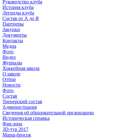
Руководство клуба
История клуба
Легенды клуба
Состав от А до Я
Партнеры
Закупки
Документы
Контакты
Медиа
Фото
Видео
Журналы
Хоккейная школа
О школе
Отбор
Новости
Фото
Состав
Тренерский состав
Администрация
Сведения об образовательной организации
Историческая справка
Фан-зона
3D-тур 2017
Марш-бросок