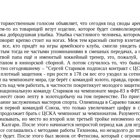
 торжественным голосом объявляет, что сегодня под своды аре
м-то из товарищей везут изделие, которое будет символизирова
ка добродушная улыбка. Улыбка счастливого человека, которому
оворят крепко стоит на ногах. Меж тем красный свитер взлет
ы все, кто придёт на игры армейского клуба, смогли увидет
нитым тогда не частыми упоминаниями в смешных передачах, а п
и твой папа ещё и именитый хоккейный тренер, это, пожалуй,
итаном в юниорской сборной. А потом случилось то, что бывае
нтно сегодняшнему – "Сергей Стариков подписал контракт с ЦС
 плотный защитник - при росте в 178 см вес его уходил за сот
на чемпионате мира, где берёт с командой золото, правда, пров
сть над чем работать, в частности покритикует молодого защитн
 национальную команду Стариков на чемпионате мира-83 в ФРГ. 
 внесёт свою лепту в золотодобычу на том первенстве. По пр
ие заслуженных мастеров спорта. Олимпиада в Сараево также его
ся первой командой Союза, что только увеличивает цифру в
продолжает брать с ЦСКА чемпионат за чемпионатом. Разумеется
азывать, но место во второй или третьей тройке неизменно ос
Калгари. После этого начинается непростой период как для игро
 все соглашались с методами работы Тихонова, но незадолго до 
е будет. После этого был звонок от Фетисова, который с огром