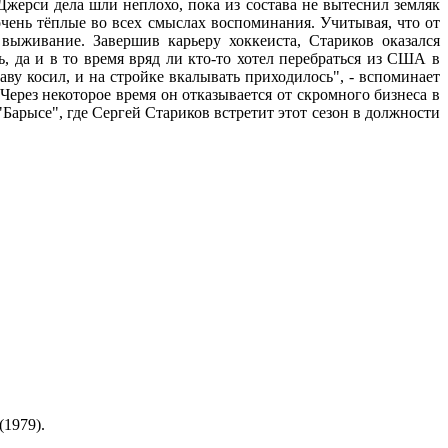
Джерси дела шли неплохо, пока из состава не вытеснил земляк
очень тёплые во всех смыслах воспоминания. Учитывая, что от
ыживание. Завершив карьеру хоккеиста, Стариков оказался
, да и в то время вряд ли кто-то хотел перебраться из США в
ву косил, и на стройке вкалывать приходилось", - вспоминает
Через некоторое время он отказывается от скромного бизнеса в
Барысе", где Сергей Стариков встретит этот сезон в должности
(1979).