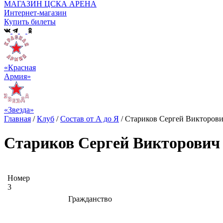
МАГАЗИН ЦСКА АРЕНА
Интернет-магазин
Купить билеты
«Красная
Армия»
«Звезда»
Главная
/
Клуб
/
Состав от А до Я
/
Стариков Сергей Викторов
Стариков Сергей Викторович
Номер
3
Гражданство