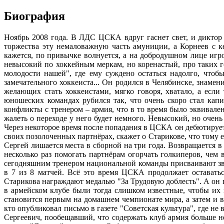
Биография
Ноябрь 2008 года. В ЛДС ЦСКА вдруг гаснет свет, и диктор
торжества эту немаловажную часть амуниции, а Корнеев с ке
кажется, по привычке волнуется, а на добродушном лице игро
невысокий по хоккейным меркам, но коренастый, про таких г
молодости нашей", где ему суждено остаться надолго, чтоб
замечательного хоккеиста... Он родился в Челябинске, знаме
желающих стать хоккеистами, мягко говоря, хватало, а есл
юношеских командах рубился так, что очень скоро стал кап
конфликты с тренером – армия, что в то время было эквивале
жалеть о переходе у него будет немного. Невысокий, но очень
Через некоторое время после попадания в ЦСКА он дебютирует 
своих позолоченных партнёрах, скажет о Старикове, что тому е
Сергей лишается места в сборной на три года. Возвращается в
несколько раз помогать партнёрам огорчать голкиперов, чем
сегодняшним тренером национальной команды присваивают зван
в 7 из 8 матчей. Всё это время ЦСКА продолжает оставать
Старикова награждают медалью "За Трудовую доблесть". А он 
в армейском клубе были тогда слишком известные, чтобы их н
становится первым на домашнем чемпионате мира, а затем и в 
кто опубликовал письмо в газете "Советская культура", где не
Сергеевич, пообещавший, что содержать клуб армия больше н