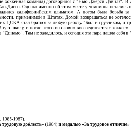
не хоккейная команда) договорился с "Нью-Джерси Дэвилз". В 
Сан-Диего. Однако именно об этом месте у чемпиона остались 
адился калифорнийским климатом. А потом была борьба за в
льности, применимой в Штатах. Домой возвращаться не хотелось
 ЦСКА стал браться за любую работу. "Был и грузчиком, и тра
ую школу, и после этого он словно воссоединяется с хоккеем. 
инамо". Там не заладилось, и сегодня эта пара нашла себя в "
, 1985-1987).
 трудовую доблесть»
(1984)
и медалью «За трудовое отличие»