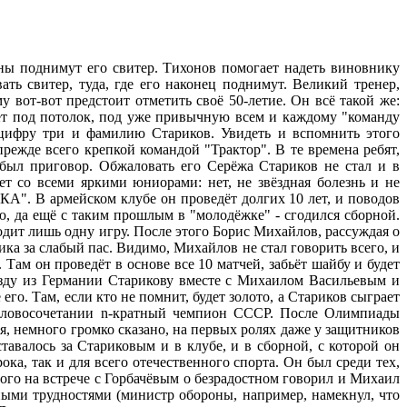
ны поднимут его свитер. Тихонов помогает надеть виновнику
ть свитер, туда, где его наконец поднимут. Великий тренер,
 вот-вот предстоит отметить своё 50-летие. Он всё такой же:
ает под потолок, под уже привычную всем и каждому "команду
ь цифру три и фамилию Стариков. Увидеть и вспомнить этого
режде всего крепкой командой "Трактор". В те времена ребят,
 был приговор. Обжаловать его Серёжа Стариков не стал и в
т со всеми яркими юниорами: нет, не звёздная болезнь и не
КА". В армейском клубе он проведёт долгих 10 лет, и поводов
ню, да ещё с таким прошлым в "молодёжке" - сгодился сборной.
одит лишь одну игру. После этого Борис Михайлов, рассуждая о
ика за слабый пас. Видимо, Михайлов не стал говорить всего, и
Там он проведёт в основе все 10 матчей, забьёт шайбу и будет
иезду из Германии Старикову вместе с Михаилом Васильевым и
. Там, если кто не помнит, будет золото, а Стариков сыграет
 словосочетании n-кратный чемпион СССР. После Олимпиады
, немного громко сказано, на первых ролях даже у защитников
тавалось за Стариковым и в клубе, и в сборной, с которой он
ка, так и для всего отечественного спорта. Он был среди тех,
этого на встрече с Горбачёвым о безрадостном говорил и Михаил
ными трудностями (министр обороны, например, намекнул, что