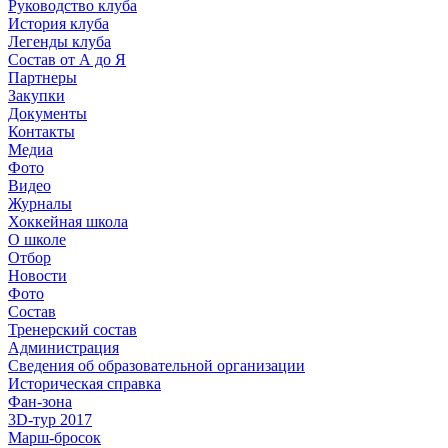
Руководство клуба
История клуба
Легенды клуба
Состав от А до Я
Партнеры
Закупки
Документы
Контакты
Медиа
Фото
Видео
Журналы
Хоккейная школа
О школе
Отбор
Новости
Фото
Состав
Тренерский состав
Администрация
Сведения об образовательной организации
Историческая справка
Фан-зона
3D-тур 2017
Марш-бросок